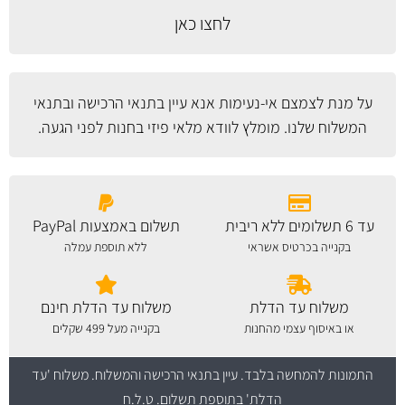
לחצו כאן
על מנת לצמצם אי-נעימות אנא עיין
בתנאי הרכישה ובתנאי
המשלוח
שלנו. מומלץ לוודא מלאי פיזי בחנות לפני הגעה.
עד 6 תשלומים ללא ריבית
תשלום באמצעות PayPal
בקנייה בכרטיס אשראי
ללא תוספת עמלה
משלוח עד הדלת
משלוח עד הדלת חינם
או באיסוף עצמי מהחנות
בקנייה מעל 499 שקלים
התמונות להמחשה בלבד.
עיין בתנאי הרכישה והמשלוח
. משלוח 'עד
הדלת' בתוספת תשלום. ט.ל.ח