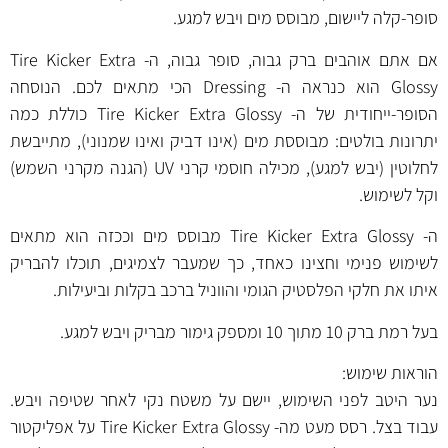
סופר-קלה ליישום, מבוסס מים ויבש למגע.
אם אתם אוהבים ברק גבוה, סופר גבוה, ה- Tire Kicker Extra
Glossy הוא כנראה ה- Dressing הכי מתאים לכם. הנוסחה
הסופר-ייחודית של ה- Tire Kicker Extra Glossy כוללת כמה
יתרונות בולטים: מבוססת מים (אינו דביק ואינו שמנוני), מתייבשת
לחלוטין (יבש למגע), מכילה חוסמי קרני UV (הגנה מקרני השמש)
וקל לשימוש.
ה- Tire Kicker Extra Glossy מבוסס מים וככזה הוא מתאים
לשימוש פנימי וחצינו כאחד, כך שמעבר לצמיגים, תוכלו להבריק
איתו את חלקי הפלסטיק הגומי והווניל ברכב בקלות וביעילות.
בעל רמת ברק 10 מתוך 10 ומספק גימור מבריק ויבש למגע.
הוראות שימוש:
נער היטב לפני השימוש, יישם על משטח נקי לאחר שטיפה ויבש.
עבוד בצל. רסס מעט מה- Tire Kicker Extra Glossy על אפליקטור