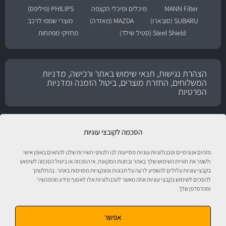
MANN Filter
מיכלים ומיכלי הקצפה
PHILIPS (פיליפס)
SUBARU (סובארו)
MAZDA (מאזדה)
מוצרי שמפו לרכב
Steel Shield (סטיל שילד)
מחזיקי מפתחות
הצהרת נגישות, תנאי שימוש באתר ורכישה, מדניות
המשלוחים, החזרת מוצרים, ביטול הזמנה ומדניות
הפרטיות
הסכמה לקובצי עוגיות
מזהים אנונימיים וטכנולוגיות עוגיות מסייעות לנו ולנותני השירות שלנו להתאים באופן אישי
ולשפר את חוויית השימוש שלך באתר ובחנות המקוונת. אי הסכמה או ביטול הסכמה לשימוש
בקבצי עוגיות עלולים להשפיע לרעה על תכונות ופונקציות מסוימות באתר. בהחלטתך
להסכים לשימוש בקבצי עוגיות אתה מאשר לטכנולוגיות אלו לאסוף מידע מהמכשיר
ומהדפדפן שלך.
טיפול לרכב עם אוטוסטור!
אפשר