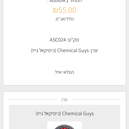
המחיר באוטוסטור:
₪
55.00
כולל מע''מ
מק"ט: ASC024
יצרן:
Chemical Guys (כימיקאל גייז)
המלאי אזל
יצרן
Chemical Guys (כימיקאל גייז)