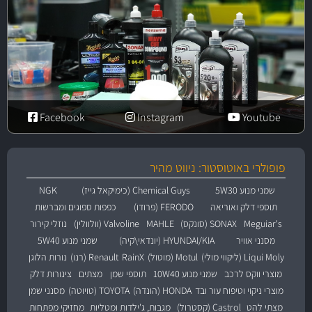
Facebook
Instagram
Youtube
פופולרי באוטוסטור: ניווט מהיר
שמני מנוע 5W30
Chemical Guys (כימיקאל גייז)
NGK
תוספי דלק ואוריאה
FERODO (פרודו)
כפפות ספוגים ומברשות
Meguiar's
SONAX (סונקס)
MAHLE
Valvoline (וולוולין)
נוזלי קירור
מסנני אוויר
HYUNDAI/KIA (יונדאי\קיה)
שמני מנוע 5W40
Liqui Moly (ליקווי מולי)
Motul (מוטול)
RainX
Renault (רנו)
נורות הלוגן
מוצרי ווקס לרכב
שמני מנוע 10W40
תוספי שמן
מצתים
צינורות דלק
מוצרי ניקוי וטיפוח עור ובד
HONDA (הונדה)
TOYOTA (טויוטה)
מסנני שמן
מצתי להט
Castrol (קסטרול)
מגבות, ג'ילדות ומטליות
מחזיקי מפתחות