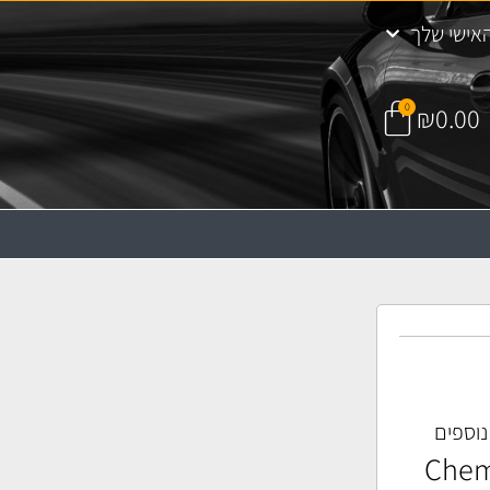
אישי שלך
0
₪
0.00
 נוספים
 פדים Chemical