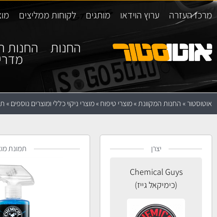
מרכז העזרה
ערוץ הוידאו
מותגים
לקוחות ממליצים
מוצ
החנות
החנות ה
מדרי
אוטוסטור
»
החנות המקוונת
»
מוצרי טיפוח
»
מוצרי ניקוי כללי ומוצרים נוספים
»
תרסי
יצרן
תמונת מוצ
Chemical Guys
(כימיקאל גייז)