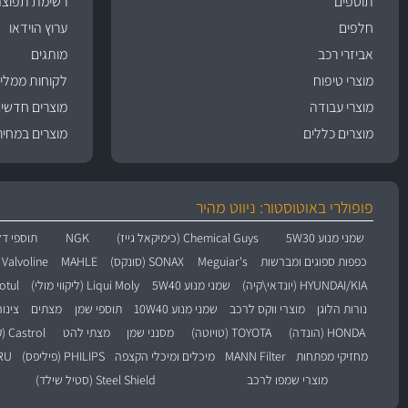
תוספים
רשימת תפוצה
חלפים
ערוץ הוידאו
אביזרי רכב
מותגים
מוצרי טיפוח
לקוחות ממליצ
מוצרי עבודה
מוצרים חדשי
מוצרים כללים
מוצרים במחיר
פופולרי באוטוסטור: ניווט מהיר
שמני מנוע 5W30
Chemical Guys (כימיקאל גייז)
NGK
תוספי דל
כפפות ספוגים ומברשות
Meguiar's
SONAX (סונקס)
MAHLE
Valvoline (וולוולין)
HYUNDAI/KIA (יונדאי\קיה)
שמני מנוע 5W40
Liqui Moly (ליקווי מולי)
Motul (מו
נורות הלוגן
מוצרי ווקס לרכב
שמני מנוע 10W40
תוספי שמן
מצתים
צינו
HONDA (הונדה)
TOYOTA (טויוטה)
מסנני שמן
מצתי להט
Castrol (קסטרול)
מחזיקי מפתחות
MANN Filter
מיכלים ומיכלי הקצפה
PHILIPS (פיליפס)
BARU
מוצרי שמפו לרכב
Steel Shield (סטיל שילד)