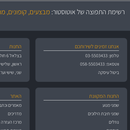
משלוח מהיר
יותר מ- 500 מסנני שמן, אוויר, דלק וקבינה
כותיות במחיר
באמצעות צ'יטה
רשימת התפוצה של אוטוסטור:
מבצעים, קופונים, מ
משלוחים
גרמ
אנחנו זמינים לשירותכם
החנות
טלפון: 03-5503433
בצלאל 6 חולון
ווטסאפ: 058-5503433
ראשון, שלישי, רביעי 
ביטול עיסקה
שני, שישי וערבי חג 09:00
החנות המקוונת
האתר
שמני מנוע
מאמרים וכתב
שמני תיבת הילוכים
מדריכים
נוזלים
מרכז העזרה