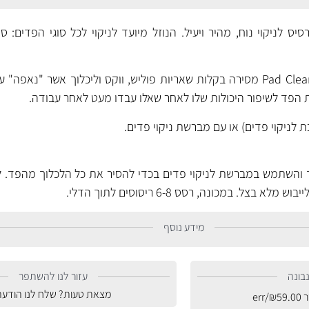
יס לניקוי נוח, מהיר ויעיל. הנוזל מיועד לניקוי לכל סוגי הפדים: ספ
הנוסחה הייחודית של ה- Pad Cleaner מסירה בקלות שאריות פוליש, ווקס וליכלוך אשר 
הפד לשיפור היכולות שלו לאחר שאלו עבדו מעט לאחר עבודה.
 לניקוי פדים) או עם מברשת ניקוי פדים.
 והשתמש במברשת לניקוי פדים בכדי להסיר את כל הלכלוך מהפד. 
צל. במכונה, רסס 6-8 ריסוסים לתוך הדלי.
מידע נוסף
בונה
עזור לנו להשתפר
מצאת טעות? שלח לנו הודעה
ר
59.00
₪
/err