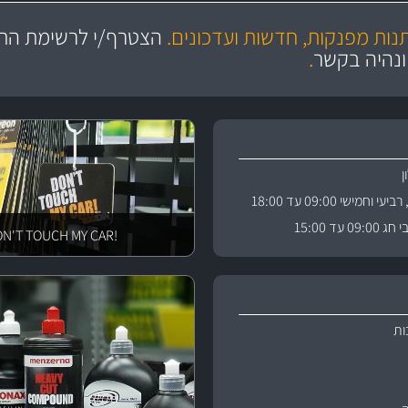
מקצועיות
יותר מ- 400 מוצרי טיפוח לרכב
מחלקת המסננים שלנו עשירה וכוללת מסננים מקוריים ומסננים של MANN ו- MAHLE
ושירות מצויין
בקרו במחלקת מוצרי טיפוח 
תנות מפנקות, חדשות ועדכונים.
הצטרף/י לרשימת התפ
ניה
והי
ונהיה בקשר
.
וחמישי 09:00 עד 18:00
 עד 15:00
!DON'T TOUCH MY CAR
ות