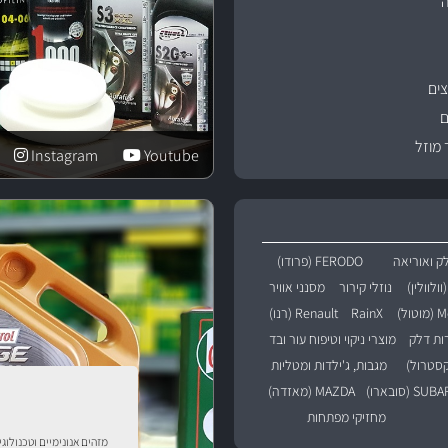
ים
ם
 מוזל
Instagram
Youtube
ק ואוריאה
FERODO (פרודו)
נוזלי קירור
מסנני אוויר
טול)
RainX
Renault (רנו)
רות דלק
מוצרי ניקוי וטיפוח עור ובד
מגבות, ג'ילדות ומטליות
SU (סובארו)
MAZDA (מאזדה)
מחזיקי מפתחות
מזהים אנונימיים וטכנולוג