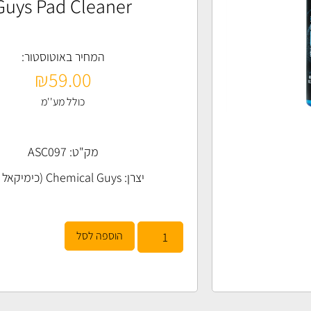
Guys Pad Cleaner
המחיר באוטוסטור:
₪
59.00
כולל מע''מ
מק"ט: ASC097
יצרן:
Chemical Guys (כימיקאל גייז)
הוספה לסל