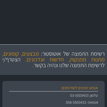
יותר מ- 500 מסנני שמן, אוויר, דלק וקבינה
מחלקת המסננים שלנו עשירה וכוללת מסננים מקוריים ומסננים של MANN
ו- MAHLE גרמניה
מקצועיות
מחירים
הוגנים
ושירות מצויין
רשימת התפוצה של אוטוסטור:
מבצעים, קופונים,
והיצע מוצרים איכותי
מתנות מפנקות, חדשות ועדכונים.
הצטרף/י
לרשימת התפוצה שלנו ונהיה בקשר
.
אנחנו זמינים לשירותכם
טלפון: 03-5503433
ווטסאפ: 058-5503433