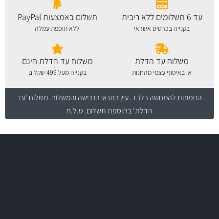
עד 6 תשלומים ללא ריבית
תשלום באמצעות PayPal
בקנייה בכרטיס אשראי
ללא תוספת עמלה
משלוח עד הדלת
משלוח עד הדלת חינם
או באיסוף עצמי מהחנות
בקנייה מעל 499 שקלים
התמונות להמחשה בלבד.
עיין בתנאי הרכישה והמשלוח
. משלוח 'עד
הדלת' בתוספת תשלום. ט.ל.ח
משלוח מהיר
באמצעות צ'יטה
משלוחים