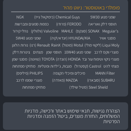
פופולרי באוטוסטור: ניווט מהיר
שמני מנוע 5W30
Chemical Guys (כימיקאל גייז)
NGK
תוספי דלק ואוריאה
FERODO (פרודו)
כפפות ספוגים ומברשות
Meguiar's
SONAX (סונקס)
MAHLE
Valvoline (וולוולין)
נוזלי קירור
מסנני אוויר
HYUNDAI/KIA (יונדאי\קיה)
שמני מנוע 5W40
Liqui Moly (ליקווי מולי)
Motul (מוטול)
RainX
Renault (רנו)
נורות הלוגן
מוצרי ווקס לרכב
שמני מנוע 10W40
תוספי שמן
מצתים
צינורות דלק
מוצרי ניקוי וטיפוח עור ובד
HONDA (הונדה)
TOYOTA (טויוטה)
מסנני שמן
מצתי להט
Castrol (קסטרול)
מגבות, ג'ילדות ומטליות
מחזיקי מפתחות
MANN Filter
מיכלים ומיכלי הקצפה
PHILIPS (פיליפס)
SUBARU (סובארו)
MAZDA (מאזדה)
מוצרי שמפו לרכב
Steel Shield (סטיל שילד)
מחזיקי מפתחות
הצהרת נגישות, תנאי שימוש באתר ורכישה, מדניות
המשלוחים, החזרת מוצרים, ביטול הזמנה ומדניות
הפרטיות