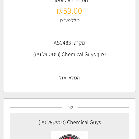
המחיר באוטוסטור:
₪
59.00
כולל מע''מ
מק"ט: ASC483
יצרן:
Chemical Guys (כימיקאל גייז)
המלאי אזל
יצרן
Chemical Guys (כימיקאל גייז)