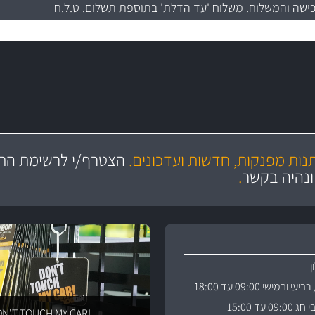
כישה והמשלוח
. משלוח 'עד הדלת' בתוספת תשלום. ט.ל.ח
מקצועיות
יותר מ- 400 מוצרי טיפוח לרכב
מחלקת המסננים שלנו עשירה וכוללת מסננים מקוריים ומסננים של MANN ו- MAHLE
ושירות מצויין
בקרו במחלקת מוצרי טיפוח 
תנות מפנקות, חדשות ועדכונים.
הצטרף/י לרשימת התפ
ניה
והי
ונהיה בקשר
.
וחמישי 09:00 עד 18:00
 עד 15:00
!DON'T TOUCH MY CAR