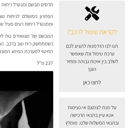
תרסיס מבשם ומנטרל ריחות של Meguiar's המתאים לשימוש קבוע ברכב ואיפילו בבית א
הפתרון המושלם לניחוח טו
וממנטרל ריחות רעים פעיל שש
לקראת טיפול לרכב?
המבשם של מגוואירס נוח לש
כשמתחשק ריח טוב ברכב. התרס
תנו לנו הזדמנות להציע לכם
החיטוי למערכת המיזוג
המוכר
ערכת טיפול וגלו שאפשר
לשלב בין איכות גבוהה ומחיר
237 מ"ל
הוגן!
לחצו כאן
על מנת לצמצם אי-נעימות
אנא עיין
בתנאי הרכישה
ובתנאי המשלוח
שלנו. מומלץ