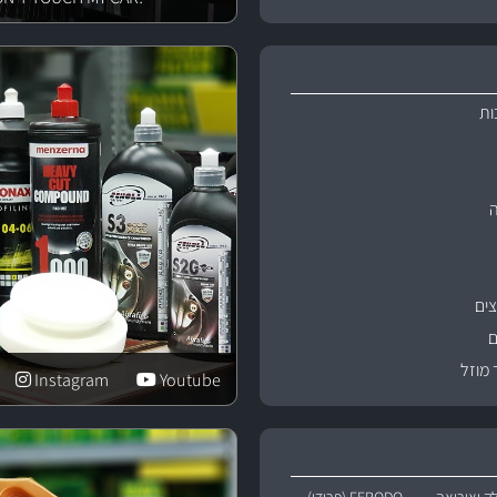
ות
ים
ם
 מוזל
Instagram
Youtube
ק ואוריאה
FERODO (פרודו)