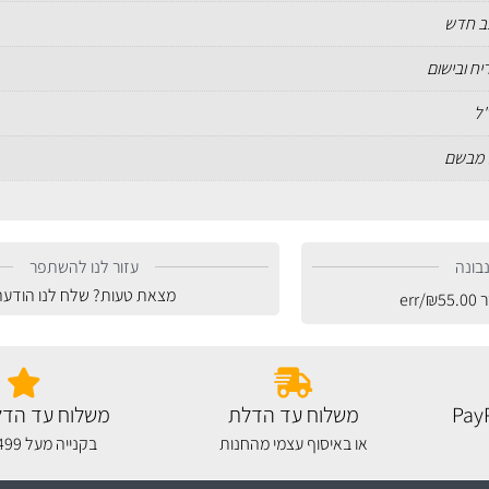
כב חדש
יח ובישום
 מבשם
בונה
עזור לנו להשתפר
מצאת טעות? שלח לנו הודעה
ר
55.00
₪
/err
משלוח עד הדלת
משלוח עד הדל
או באיסוף עצמי מהחנות
בקנייה מעל 499 שקלים