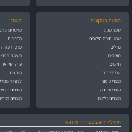
החנות המקוונת
האתר
שמני מנוע
מאמרים וכתב
שמני תיבת הילוכים
מדריכים
נוזלים
מרכז העזרה
תוספים
רשימת תפוצה
חלפים
ערוץ הוידאו
אביזרי רכב
מותגים
מוצרי טיפוח
לקוחות ממליצ
מוצרי עבודה
מוצרים חדשי
מוצרים כללים
מוצרים במחיר
פופולרי באוטוסטור: ניווט מהיר
שמני מנוע 5W30
Chemical Guys (כימיקאל גייז)
NGK
תוספי דל