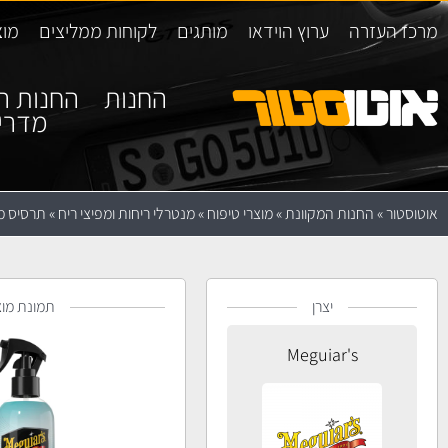
מרכז העזרה
ערוץ הוידאו
מותגים
לקוחות ממליצים
מוצ
החנות
החנות ה
מדרי
אוטוסטור
»
החנות המקוונת
»
מוצרי טיפוח
»
מנטרלי ריחות ומפיצי ריח
»
תרסיס מבש
יצרן
תמונת מוצ
Meguiar's