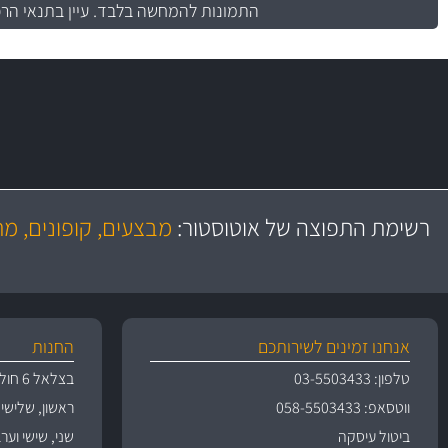
התמונות להמחשה בלבד.
עיין בתנאי הר
משלוח מהיר
יותר מ- 500 מסנני שמן, אוויר, דלק וקבינה
כותיות במחיר
באמצעות צ'יטה
רשימת התפוצה של אוטוסטור:
מבצעים, קופונים, מ
משלוחים
גרמ
אנחנו זמינים לשירותכם
החנות
טלפון: 03-5503433
בצלאל 6 חולון
ווטסאפ: 058-5503433
ראשון, שלישי, רביעי 
ביטול עיסקה
שני, שישי וערבי חג 09:00