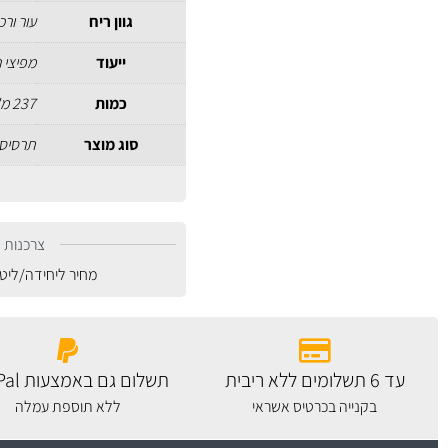
גוון ריח
עור ור
ייעוד
מפיצי ר
כמות
237 מ"ל
סוג מוצר
תרסיס
צרכנות נ
מחיר ליחידה/ליט
עד 6 תשלומים ללא ריבית
תשלום גם באמצעות PayPal
בקנייה בכרטיס אשראי
ללא תוספת עמלה