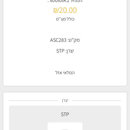
המחיר באוטוסטור:
₪
20.00
כולל מע''מ
מק"ט: ASC283
יצרן:
STP
המלאי אזל
יצרן
STP