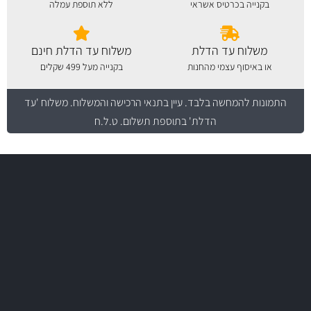
בקנייה בכרטיס אשראי
ללא תוספת עמלה
משלוח עד הדלת
משלוח עד הדלת חינם
או באיסוף עצמי מהחנות
בקנייה מעל 499 שקלים
התמונות להמחשה בלבד.
עיין בתנאי הרכישה והמשלוח
. משלוח 'עד
הדלת' בתוספת תשלום. ט.ל.ח
משלוח מהיר
באמצעות צ'יטה
משלוחים