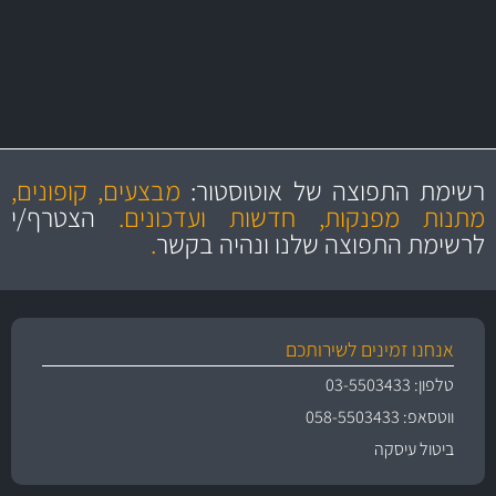
יותר מ- 500 מסנני שמן, אוויר, דלק וקבינה
מחלקת המסננים שלנו עשירה וכוללת מסננים מקוריים ומסננים של MANN
ו- MAHLE גרמניה
מקצועיות
מחירים
הוגנים
ושירות מצויין
רשימת התפוצה של אוטוסטור:
מבצעים, קופונים,
והיצע מוצרים איכותי
מתנות מפנקות, חדשות ועדכונים.
הצטרף/י
לרשימת התפוצה שלנו ונהיה בקשר
.
אנחנו זמינים לשירותכם
טלפון: 03-5503433
ווטסאפ: 058-5503433
ביטול עיסקה