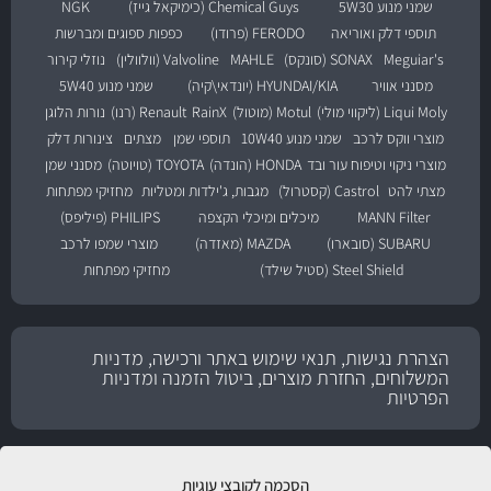
שמני מנוע 5W30
Chemical Guys (כימיקאל גייז)
NGK
תוספי דלק ואוריאה
FERODO (פרודו)
כפפות ספוגים ומברשות
Meguiar's
SONAX (סונקס)
MAHLE
Valvoline (וולוולין)
נוזלי קירור
מסנני אוויר
HYUNDAI/KIA (יונדאי\קיה)
שמני מנוע 5W40
Liqui Moly (ליקווי מולי)
Motul (מוטול)
RainX
Renault (רנו)
נורות הלוגן
מוצרי ווקס לרכב
שמני מנוע 10W40
תוספי שמן
מצתים
צינורות דלק
מוצרי ניקוי וטיפוח עור ובד
HONDA (הונדה)
TOYOTA (טויוטה)
מסנני שמן
מצתי להט
Castrol (קסטרול)
מגבות, ג'ילדות ומטליות
מחזיקי מפתחות
MANN Filter
מיכלים ומיכלי הקצפה
PHILIPS (פיליפס)
SUBARU (סובארו)
MAZDA (מאזדה)
מוצרי שמפו לרכב
Steel Shield (סטיל שילד)
מחזיקי מפתחות
הצהרת נגישות, תנאי שימוש באתר ורכישה, מדניות
המשלוחים, החזרת מוצרים, ביטול הזמנה ומדניות
הפרטיות
הסכמה לקובצי עוגיות