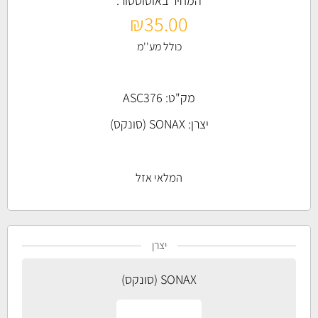
המחיר באוטוסטור:
₪
35.00
כולל מע''מ
מק"ט: ASC376
יצרן:
SONAX (סונקס)
המלאי אזל
יצרן
SONAX (סונקס)