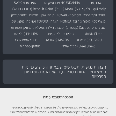
מסנני אוויר
HYUNDAI/KIA (יונדאי\קיה)
שמני מנוע 5W40
Liqui Moly (ליקווי מולי)
Motul (מוטול)
RainX
Renault (רנו)
נורות הלוגן
מוצרי ווקס לרכב
שמני מנוע 10W40
תוספי שמן
מצתים
צינורות דלק
מוצרי ניקוי וטיפוח עור ובד
HONDA (הונדה)
TOYOTA (טויוטה)
מסנני שמן
מצתי להט
Castrol (קסטרול)
מגבות, ג'ילדות ומטליות
מחזיקי מפתחות
MANN Filter
מיכלים ומיכלי הקצפה
PHILIPS (פיליפס)
SUBARU (סובארו)
MAZDA (מאזדה)
מוצרי שמפו לרכב
Steel Shield (סטיל שילד)
מחזיקי מפתחות
הצהרת נגישות, תנאי שימוש באתר ורכישה, מדניות
המשלוחים, החזרת מוצרים, ביטול הזמנה ומדניות
הפרטיות
הסכמה לקובצי עוגיות
מזהים אנונימיים וטכנולוגיות עוגיות מסייעות לנו ולנותני השירות שלנו להתאים באופן אישי
ולשפר את חוויית השימוש שלך באתר ובחנות המקוונת. אי הסכמה או ביטול הסכמה לשימוש