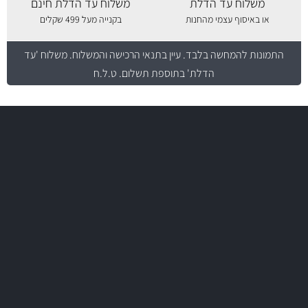
משלוח עד הדלת
משלוח עד הדלת חינם
או באיסוף עצמי מהחנות
בקנייה מעל 499 שקלים
התמונות להמחשה בלבד.
עיין בתנאי הרכישה והמשלוח
. משלוח 'עד
הדלת' בתוספת תשלום. ט.ל.ח
משלוח מהיר
באמצעות צ'יטה
משלוחים
יותר מ- 500 מסנני שמן, אוויר, דלק וקבינה
מחלקת המסננים שלנו עשירה וכוללת מסננים מקוריים ומסננים של MANN
ו- MAHLE גרמניה