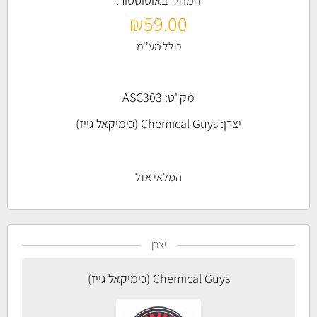
המחיר באוטוסטור:
₪
59.00
כולל מע''מ
מק"ט: ASC303
יצרן:
Chemical Guys (כימיקאל גייז)
המלאי אזל
יצרן
Chemical Guys (כימיקאל גייז)