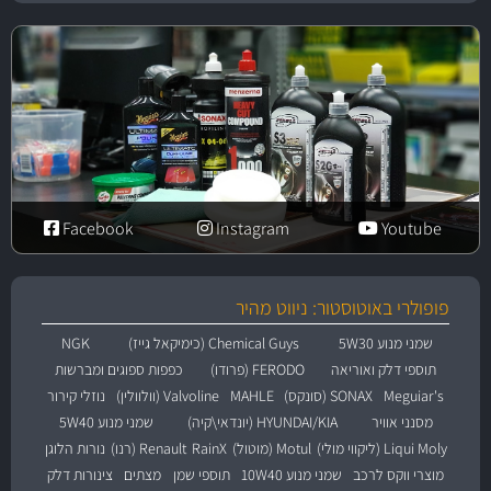
Facebook
Instagram
Youtube
פופולרי באוטוסטור: ניווט מהיר
שמני מנוע 5W30
Chemical Guys (כימיקאל גייז)
NGK
תוספי דלק ואוריאה
FERODO (פרודו)
כפפות ספוגים ומברשות
Meguiar's
SONAX (סונקס)
MAHLE
Valvoline (וולוולין)
נוזלי קירור
מסנני אוויר
HYUNDAI/KIA (יונדאי\קיה)
שמני מנוע 5W40
Liqui Moly (ליקווי מולי)
Motul (מוטול)
RainX
Renault (רנו)
נורות הלוגן
מוצרי ווקס לרכב
שמני מנוע 10W40
תוספי שמן
מצתים
צינורות דלק