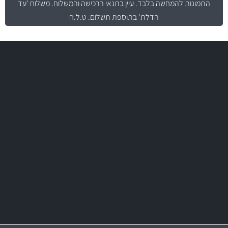
התמונות להמחשה בלבד.
עיין בתנאי הרכישה והמשלוח
. משלוח 'עד
הדלת' בתוספת תשלום. ט.ל.ח
משלוח מהיר
באמצעות צ'יטה
משלוחים
מקצועיות
מחירים