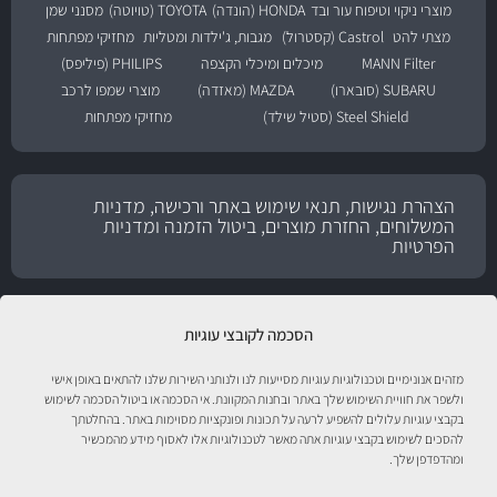
מוצרי ניקוי וטיפוח עור ובד
HONDA (הונדה)
TOYOTA (טויוטה)
מסנני שמן
מצתי להט
Castrol (קסטרול)
מגבות, ג'ילדות ומטליות
מחזיקי מפתחות
MANN Filter
מיכלים ומיכלי הקצפה
PHILIPS (פיליפס)
SUBARU (סובארו)
MAZDA (מאזדה)
מוצרי שמפו לרכב
Steel Shield (סטיל שילד)
מחזיקי מפתחות
הצהרת נגישות, תנאי שימוש באתר ורכישה, מדניות
המשלוחים, החזרת מוצרים, ביטול הזמנה ומדניות
הפרטיות
הסכמה לקובצי עוגיות
מזהים אנונימיים וטכנולוגיות עוגיות מסייעות לנו ולנותני השירות שלנו להתאים באופן אישי
ולשפר את חוויית השימוש שלך באתר ובחנות המקוונת. אי הסכמה או ביטול הסכמה לשימוש
בקבצי עוגיות עלולים להשפיע לרעה על תכונות ופונקציות מסוימות באתר. בהחלטתך
להסכים לשימוש בקבצי עוגיות אתה מאשר לטכנולוגיות אלו לאסוף מידע מהמכשיר
טיפול לרכב עם אוטוסטור!
ומהדפדפן שלך.