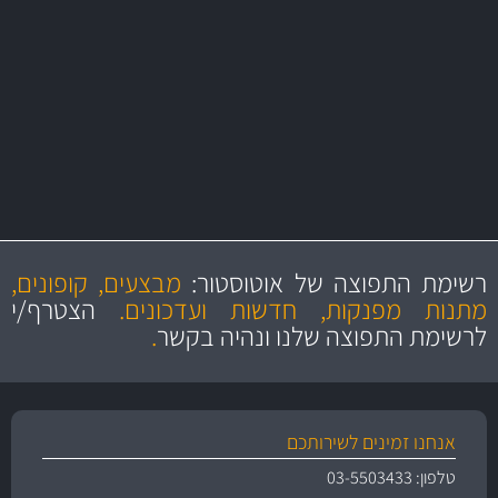
באמצעות צ'יטה
משלוחים
יותר מ- 500 מסנני שמן, אוויר, דלק וקבינה
מחלקת המסננים שלנו עשירה וכוללת מסננים מקוריים ומסננים של MANN
ו- MAHLE גרמניה
מקצועיות
מחירים
הוגנים
ושירות מצויין
רשימת התפוצה של אוטוסטור:
מבצעים, קופונים,
והיצע מוצרים איכותי
מתנות מפנקות, חדשות ועדכונים.
הצטרף/י
לרשימת התפוצה שלנו ונהיה בקשר
.
אנחנו זמינים לשירותכם
טלפון: 03-5503433