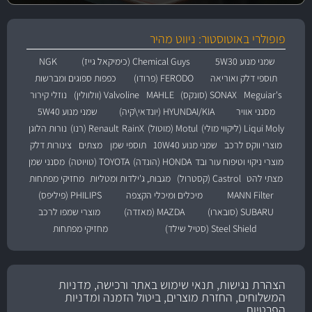
פופולרי באוטוסטור: ניווט מהיר
שמני מנוע 5W30
Chemical Guys (כימיקאל גייז)
NGK
תוספי דלק ואוריאה
FERODO (פרודו)
כפפות ספוגים ומברשות
Meguiar's
SONAX (סונקס)
MAHLE
Valvoline (וולוולין)
נוזלי קירור
מסנני אוויר
HYUNDAI/KIA (יונדאי\קיה)
שמני מנוע 5W40
Liqui Moly (ליקווי מולי)
Motul (מוטול)
RainX
Renault (רנו)
נורות הלוגן
מוצרי ווקס לרכב
שמני מנוע 10W40
תוספי שמן
מצתים
צינורות דלק
מוצרי ניקוי וטיפוח עור ובד
HONDA (הונדה)
TOYOTA (טויוטה)
מסנני שמן
מצתי להט
Castrol (קסטרול)
מגבות, ג'ילדות ומטליות
מחזיקי מפתחות
MANN Filter
מיכלים ומיכלי הקצפה
PHILIPS (פיליפס)
SUBARU (סובארו)
MAZDA (מאזדה)
מוצרי שמפו לרכב
Steel Shield (סטיל שילד)
מחזיקי מפתחות
הצהרת נגישות, תנאי שימוש באתר ורכישה, מדניות
המשלוחים, החזרת מוצרים, ביטול הזמנה ומדניות
הפרטיות