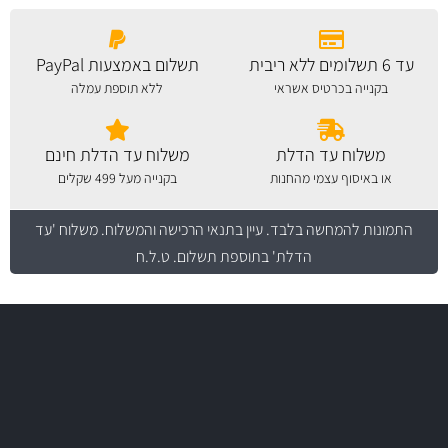
עד 6 תשלומים ללא ריבית
תשלום באמצעות PayPal
בקנייה בכרטיס אשראי
ללא תוספת עמלה
משלוח עד הדלת
משלוח עד הדלת חינם
או באיסוף עצמי מהחנות
בקנייה מעל 499 שקלים
התמונות להמחשה בלבד.
עיין בתנאי הרכישה והמשלוח
. משלוח 'עד
הדלת' בתוספת תשלום. ט.ל.ח
משלוח מהיר