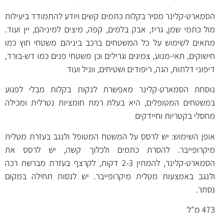
הסמארט-קלינר מסיר בקלות כתמים קשים ויודע להתמודד ביעילות
מול כתמי שמן, גריז, אבק בלמים, קפה, מיצים למיניהם, יין ועוד.
מתאים לשימוש על כל המשטחים ברכב ביניהם משטחי חוץ כמו
חישוקים, תאי-מנוע, צמיגים וגרילים וכן משטחי פנים כמו דש-בורד,
דיפוני דלתות, הגה, ריפודים ושטיחים, ווניל ועוד
נוסחת הסמארט-קלינר מאפשרת לנקות בקלות מבלי לפגוע
במשטחים המטופלים, היא בעלת רמת חומציות נטרלית ומכילה
מחסלי בקטריות וחיידקים
אופן השימוש: יש לרסס על המשטח המטופל ולנגב בעזרת מטלית
מיקרופייבר. להסרת כתמים ולכלוך קשה, יש לרסס את
הסמארט-קלינר, להמתין 2-3 דקות, לקרצף בעזרת מברשת רכה
ולנגב באמצעות מטלית מיקרופייבר. יש לנסות תחילה במקום
נסתר.
473 מ"ל