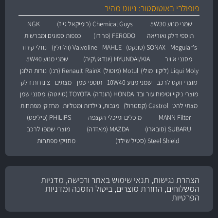
פופולרי באוטוסטור: ניווט מהיר
שמני מנוע 5W30
Chemical Guys (כימיקאל גייז)
NGK
תוספי דלק ואוריאה
FERODO (פרודו)
כפפות ספוגים ומברשות
Meguiar's
SONAX (סונקס)
MAHLE
Valvoline (וולוולין)
נוזלי קירור
מסנני אוויר
HYUNDAI/KIA (יונדאי\קיה)
שמני מנוע 5W40
Liqui Moly (ליקווי מולי)
Motul (מוטול)
RainX
Renault (רנו)
נורות הלוגן
מוצרי ווקס לרכב
שמני מנוע 10W40
תוספי שמן
מצתים
צינורות דלק
מוצרי ניקוי וטיפוח עור ובד
HONDA (הונדה)
TOYOTA (טויוטה)
מסנני שמן
מצתי להט
Castrol (קסטרול)
מגבות, ג'ילדות ומטליות
מחזיקי מפתחות
MANN Filter
מיכלים ומיכלי הקצפה
PHILIPS (פיליפס)
SUBARU (סובארו)
MAZDA (מאזדה)
מוצרי שמפו לרכב
Steel Shield (סטיל שילד)
מחזיקי מפתחות
הצהרת נגישות, תנאי שימוש באתר ורכישה, מדניות
המשלוחים, החזרת מוצרים, ביטול הזמנה ומדניות
הפרטיות