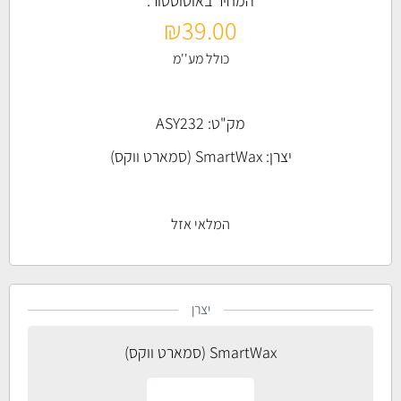
המחיר באוטוסטור:
₪
39.00
כולל מע''מ
מק"ט: ASY232
יצרן:
SmartWax (סמארט ווקס)
המלאי אזל
יצרן
SmartWax (סמארט ווקס)