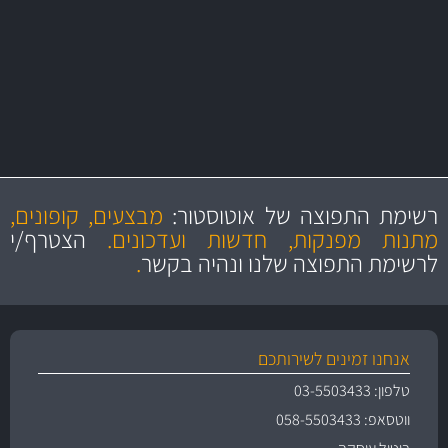
יותר מ- 500 מסנני שמן, אוויר, דלק וקבינה
מחלקת המסננים שלנו עשירה וכוללת מסננים מקוריים ומסננים של MANN
ו- MAHLE גרמניה
מקצועיות
מחירים
הוגנים
ושירות מצויין
רשימת התפוצה של אוטוסטור:
מבצעים, קופונים,
והיצע מוצרים איכותי
מתנות מפנקות, חדשות ועדכונים.
הצטרף/י
לרשימת התפוצה שלנו ונהיה בקשר
.
אנחנו זמינים לשירותכם
טלפון: 03-5503433
ווטסאפ: 058-5503433