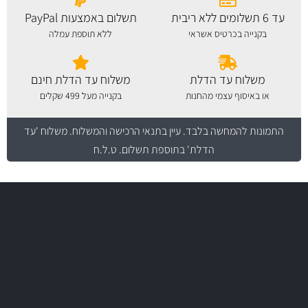
עד 6 תשלומים ללא ריבית
תשלום באמצעות PayPal
בקנייה בכרטיס אשראי
ללא תוספת עמלה
משלוח עד הדלת
משלוח עד הדלת חינם
או באיסוף עצמי מהחנות
בקנייה מעל 499 שקלים
התמונות להמחשה בלבד.
עיין בתנאי הרכישה והמשלוח
. משלוח 'עד
הדלת' בתוספת תשלום. ט.ל.ח
משלוח מהיר
באמצעות צ'יטה
משלוחים