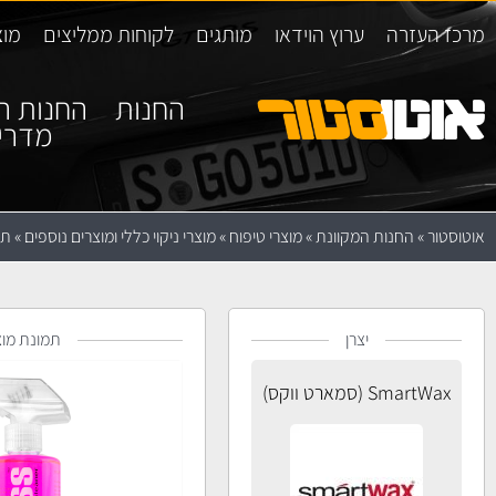
מרכז העזרה
ערוץ הוידאו
מותגים
לקוחות ממליצים
מוצ
החנות
החנות ה
מדרי
אוטוסטור
»
החנות המקוונת
»
מוצרי טיפוח
»
מוצרי ניקוי כללי ומוצרים נוספים
»
תרסי
יצרן
תמונת מוצ
SmartWax (סמארט ווקס)