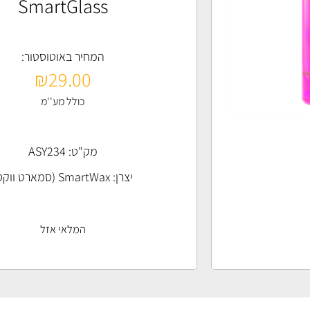
SmartGlass
המחיר באוטוסטור:
₪
29.00
כולל מע''מ
מק"ט: ASY234
יצרן:
SmartWax (סמארט ווקס)
המלאי אזל