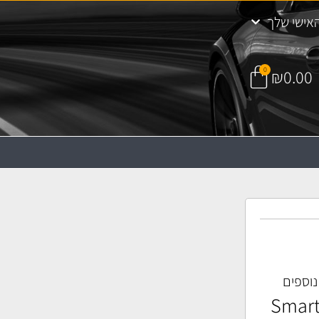
אישי שלך
0
₪
0.00
 נוספים
 שמשות SmartWax