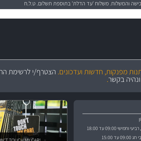
כישה והמשלוח
. משלוח 'עד הדלת' בתוספת תשלום. ט.ל.ח
מקצועיות
ושירות מצויין
תנות מפנקות, חדשות ועדכונים.
הצטרף/י לרשימת התפ
והי
ונהיה בקשר
.
וחמישי 09:00 עד 18:00
 עד 15:00
!DON'T TOUCH MY CAR