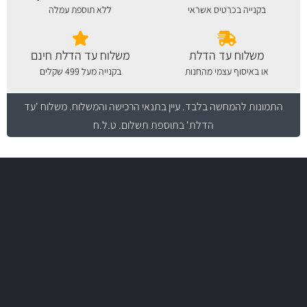
בקנייה בכרטיס אשראי
ללא תוספת עמלה
משלוח עד הדלת
משלוח עד הדלת חינם
או באיסוף עצמי מהחנות
בקנייה מעל 499 שקלים
התמונות להמחשה בלבד.
עיין בתנאי הרכישה והמשלוח
. משלוח 'עד
הדלת' בתוספת תשלום. ט.ל.ח
משלוח מהיר
באמצעות צ'יטה
משלוחים