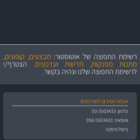
יותר מ- 500 מסנני שמן, אוויר, דלק וקבינה
מחלקת המסננים שלנו עשירה וכוללת מסננים מקוריים ומסננים של MANN
ו- MAHLE גרמניה
מקצועיות
מחירים
הוגנים
ושירות מצויין
רשימת התפוצה של אוטוסטור:
מבצעים, קופונים,
והיצע מוצרים איכותי
מתנות מפנקות, חדשות ועדכונים.
הצטרף/י
לרשימת התפוצה שלנו ונהיה בקשר
.
אנחנו זמינים לשירותכם
טלפון: 03-5503433
ווטסאפ: 058-5503433
ביטול עיסקה