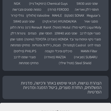
שמני מנוע 5W30
Chemical Guys (כימיקאל גייז)
NGK
תוספי דלק ואוריאה
FERODO (פרודו)
כפפות ספוגים ומברשות
Meguiar's
SONAX (סונקס)
MAHLE
Valvoline (וולוולין)
נוזלי קירור
מסנני אוויר
HYUNDAI/KIA (יונדאי\קיה)
שמני מנוע 5W40
Liqui Moly (ליקווי מולי)
Motul (מוטול)
RainX
Renault (רנו)
נורות הלוגן
מוצרי ווקס לרכב
שמני מנוע 10W40
תוספי שמן
מצתים
צינורות דלק
מוצרי ניקוי וטיפוח עור ובד
HONDA (הונדה)
TOYOTA (טויוטה)
מסנני שמן
מצתי להט
Castrol (קסטרול)
מגבות, ג'ילדות ומטליות
מחזיקי מפתחות
MANN Filter
מיכלים ומיכלי הקצפה
PHILIPS (פיליפס)
SUBARU (סובארו)
MAZDA (מאזדה)
מוצרי שמפו לרכב
Steel Shield (סטיל שילד)
מחזיקי מפתחות
הצהרת נגישות, תנאי שימוש באתר ורכישה, מדניות
המשלוחים, החזרת מוצרים, ביטול הזמנה ומדניות
הפרטיות