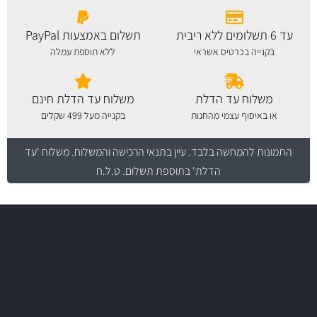
עד 6 תשלומים ללא ריבית
תשלום באמצעות PayPal
בקנייה בכרטיס אשראי
ללא תוספת עמלה
משלוח עד הדלת
משלוח עד הדלת חינם
או באיסוף עצמי מהחנות
בקנייה מעל 499 שקלים
התמונות להמחשה בלבד.
עיין בתנאי הרכישה והמשלוח
. משלוח 'עד
הדלת' בתוספת תשלום. ט.ל.ח
משלוח מהיר
באמצעות צ'יטה