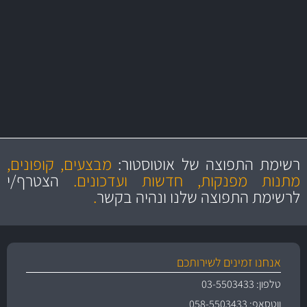
משלוחים
יותר מ- 500 מסנני שמן, אוויר, דלק וקבינה
מחלקת המסננים שלנו עשירה וכוללת מסננים מקוריים ומסננים של MANN
ו- MAHLE גרמניה
מקצועיות
מחירים
הוגנים
ושירות מצויין
רשימת התפוצה של אוטוסטור:
מבצעים, קופונים,
והיצע מוצרים איכותי
מתנות מפנקות, חדשות ועדכונים.
הצטרף/י
לרשימת התפוצה שלנו ונהיה בקשר
.
אנחנו זמינים לשירותכם
טלפון: 03-5503433
ווטסאפ: 058-5503433