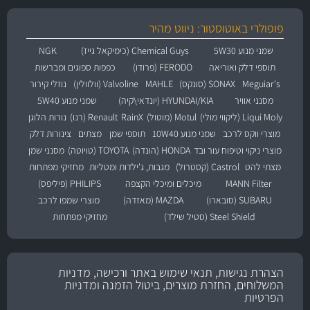
פופולרי באוטוסטור: ניווט מהיר
שמני מנוע 5W30
Chemical Guys (כימיקאל גייז)
NGK
תוספי דלק ואוריאה
FERODO (פרודו)
כפפות ספוגים ומברשות
Meguiar's
SONAX (סונקס)
MAHLE
Valvoline (וולוולין)
נוזלי קירור
מסנני אוויר
HYUNDAI/KIA (יונדאי\קיה)
שמני מנוע 5W40
Liqui Moly (ליקווי מולי)
Motul (מוטול)
RainX
Renault (רנו)
נורות הלוגן
מוצרי ווקס לרכב
שמני מנוע 10W40
תוספי שמן
מצתים
צינורות דלק
מוצרי ניקוי וטיפוח עור ובד
HONDA (הונדה)
TOYOTA (טויוטה)
מסנני שמן
מצתי להט
Castrol (קסטרול)
מגבות, ג'ילדות ומטליות
מחזיקי מפתחות
MANN Filter
מיכלים ומיכלי הקצפה
PHILIPS (פיליפס)
SUBARU (סובארו)
MAZDA (מאזדה)
מוצרי שמפו לרכב
Steel Shield (סטיל שילד)
מחזיקי מפתחות
הצהרת נגישות, תנאי שימוש באתר ורכישה, מדניות
המשלוחים, החזרת מוצרים, ביטול הזמנה ומדניות
הפרטיות