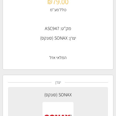
₪
79.00
כולל מע''מ
מק"ט: ASC947
יצרן:
SONAX (סונקס)
המלאי אזל
יצרן
SONAX (סונקס)