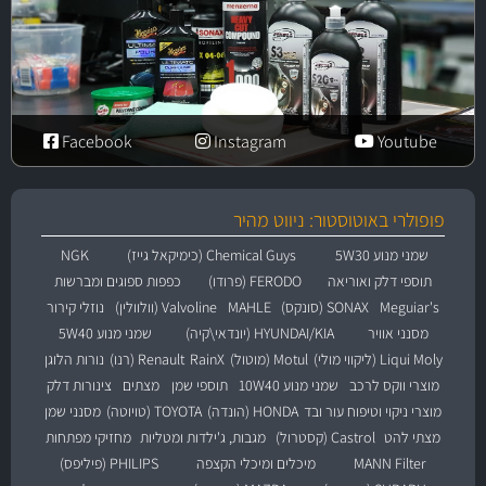
Facebook
Instagram
Youtube
פופולרי באוטוסטור: ניווט מהיר
שמני מנוע 5W30
Chemical Guys (כימיקאל גייז)
NGK
תוספי דלק ואוריאה
FERODO (פרודו)
כפפות ספוגים ומברשות
Meguiar's
SONAX (סונקס)
MAHLE
Valvoline (וולוולין)
נוזלי קירור
מסנני אוויר
HYUNDAI/KIA (יונדאי\קיה)
שמני מנוע 5W40
Liqui Moly (ליקווי מולי)
Motul (מוטול)
RainX
Renault (רנו)
נורות הלוגן
מוצרי ווקס לרכב
שמני מנוע 10W40
תוספי שמן
מצתים
צינורות דלק
מוצרי ניקוי וטיפוח עור ובד
HONDA (הונדה)
TOYOTA (טויוטה)
מסנני שמן
מצתי להט
Castrol (קסטרול)
מגבות, ג'ילדות ומטליות
מחזיקי מפתחות
MANN Filter
מיכלים ומיכלי הקצפה
PHILIPS (פיליפס)