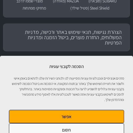
SUBARU (סובארו)
MAZDA (מאזדה)
מוצרי שמפו לרכב
Steel Shield (סטיל שילד)
מחזיקי מפתחות
הצהרת נגישות, תנאי שימוש באתר ורכישה, מדניות
המשלוחים, החזרת מוצרים, ביטול הזמנה ומדניות
הפרטיות
הסכמה לקובצי עוגיות
מזהים אנונימיים וטכנולוגיות עוגיות מסייעות לנו ולנותני השירות שלנו להתאים באופן אישי
ולשפר את חוויית השימוש שלך באתר ובחנות המקוונת. אי הסכמה או ביטול הסכמה לשימוש
בקבצי עוגיות עלולים להשפיע לרעה על תכונות ופונקציות מסוימות באתר. בהחלטתך
להסכים לשימוש בקבצי עוגיות אתה מאשר לטכנולוגיות אלו לאסוף מידע מהמכשיר
ומהדפדפן שלך.
טיפול לרכב עם אוטוסטור!
אפשר
חסום