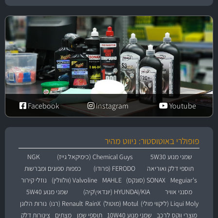
Facebook
Instagram
Youtube
פופולרי באוטוסטור: ניווט מהיר
שמני מנוע 5W30
Chemical Guys (כימיקאל גייז)
NGK
תוספי דלק ואוריאה
FERODO (פרודו)
כפפות ספוגים ומברשות
Meguiar's
SONAX (סונקס)
MAHLE
Valvoline (וולוולין)
נוזלי קירור
מסנני אוויר
HYUNDAI/KIA (יונדאי\קיה)
שמני מנוע 5W40
Liqui Moly (ליקווי מולי)
Motul (מוטול)
RainX
Renault (רנו)
נורות הלוגן
מוצרי ווקס לרכב
שמני מנוע 10W40
תוספי שמן
מצתים
צינורות דלק