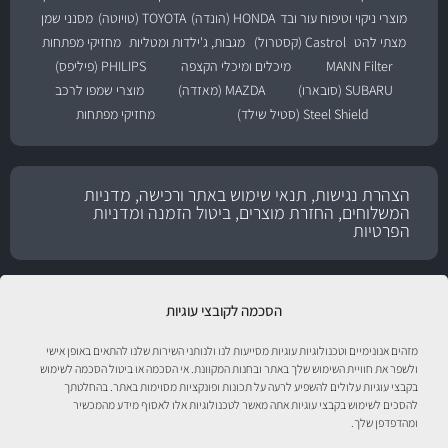
מוצרי ניקוי וטיפוח עור ובד
HONDA (הונדה)
TOYOTA (טויוטה)
מסנני שמן
מצתי להט
Castrol (קסטרול)
מגבות, ג'ילדות ומטליות
מחזיקי מפתחות
MANN Filter
מיכלים ומיכלי הקצפה
PHILIPS (פיליפס)
SUBARU (סובארו)
MAZDA (מאזדה)
מוצרי שמפו לרכב
Steel Shield (סטיל שילד)
מחזיקי מפתחות
הצהרת נגישות, תנאי שימוש באתר ורכישה, מדניות
המשלוחים, החזרת מוצרים, ביטול הזמנה ומדניות
הפרטיות
הסכמה לקובצי עוגיות
מזהים אנונימיים וטכנולוגיות עוגיות מסייעות לנו ולנותני השירות שלנו להתאים באופן אישי
ולשפר את חוויית השימוש שלך באתר ובחנות המקוונת. אי הסכמה או ביטול הסכמה לשימוש
בקבצי עוגיות עלולים להשפיע לרעה על תכונות ופונקציות מסוימות באתר. בהחלטתך
להסכים לשימוש בקבצי עוגיות אתה מאשר לטכנולוגיות אלו לאסוף מידע מהמכשיר
ומהדפדפן שלך.
טיפול לרכב עם אוטוסטור!