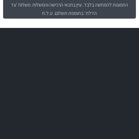
התמונות להמחשה בלבד.
עיין בתנאי הרכישה והמשלוח
. משלוח 'עד
הדלת' בתוספת תשלום. ט.ל.ח
משלוח מהיר
באמצעות צ'יטה
משלוחים