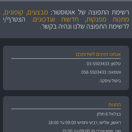
מקצועיות
מחירים
הוגנים
ושירות מצויין
רשימת התפוצה של אוטוסטור:
מבצעים, קופונים,
והיצע מוצרים איכותי
מתנות מפנקות, חדשות ועדכונים.
הצטרף/י
לרשימת התפוצה שלנו ונהיה בקשר
.
אנחנו זמינים לשירותכם
טלפון: 03-5503433
ווטסאפ: 058-5503433
ביטול עיסקה
החנות
בצלאל 6 חולון
ראשון, שלישי, רביעי וחמישי 09:00 עד 18:00
שני, שישי וערבי חג 09:00 עד 15:00