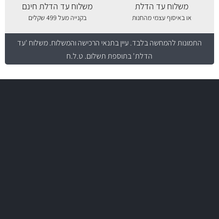
משלוח עד הדלת
משלוח עד הדלת חינם
או באיסוף עצמי מהחנות
בקנייה מעל 499 שקלים
התמונות להמחשה בלבד.
עיין בתנאי הרכישה והמשלוח
. משלוח 'עד
הדלת' בתוספת תשלום. ט.ל.ח
משלוח מהיר
באמצעות צ'יטה
יותר מ- 400 מוצרי טיפוח לרכב
משלוחים
MAN
בקרו במחלקת מוצרי טיפוח הרכב שלנו עם היצע עשיר, מקצועי ועם תגי
מחיר מעולים!