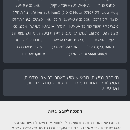
מסנני אוויר
HYUNDAI/KIA (יונדאי\קיה)
שמני מנוע 5W40
Liqui Moly (ליקווי מולי)
Motul (מוטול)
RainX
Renault (רנו)
נורות הלוגן
מוצרי ווקס לרכב
שמני מנוע 10W40
תוספי שמן
מצתים
צינורות דלק
מוצרי ניקוי וטיפוח עור ובד
HONDA (הונדה)
TOYOTA (טויוטה)
מסנני שמן
מצתי להט
Castrol (קסטרול)
מגבות, ג'ילדות ומטליות
מחזיקי מפתחות
MANN Filter
מיכלים ומיכלי הקצפה
PHILIPS (פיליפס)
SUBARU (סובארו)
MAZDA (מאזדה)
מוצרי שמפו לרכב
Steel Shield (סטיל שילד)
מחזיקי מפתחות
הצהרת נגישות, תנאי שימוש באתר ורכישה, מדניות
המשלוחים, החזרת מוצרים, ביטול הזמנה ומדניות
הפרטיות
הסכמה לקובצי עוגיות
מזהים אנונימיים וטכנולוגיות עוגיות מסייעות לנו ולנותני השירות שלנו להתאים באופן אישי
ולשפר את חוויית השימוש שלך באתר ובחנות המקוונת. אי הסכמה או ביטול הסכמה לשימוש