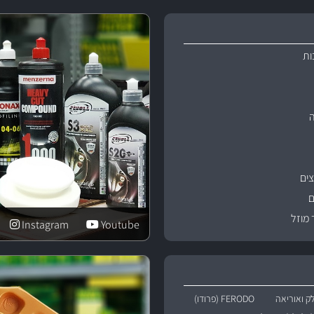
ות
ים
ם
 מוזל
Instagram
Youtube
ק ואוריאה
FERODO (פרודו)