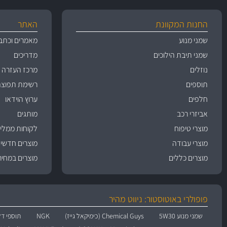
החנות המקוונת
האתר
שמני מנוע
מאמרים וכתב
שמני תיבת הילוכים
מדריכים
נוזלים
מרכז העזרה
תוספים
רשימת תפוצה
חלפים
ערוץ הוידאו
אביזרי רכב
מותגים
מוצרי טיפוח
לקוחות ממליצ
מוצרי עבודה
מוצרים חדשי
מוצרים כללים
מוצרים במחיר
פופולרי באוטוסטור: ניווט מהיר
שמני מנוע 5W30
Chemical Guys (כימיקאל גייז)
NGK
תוספי דל