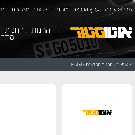
מרכז העזרה
ערוץ הוידאו
מותגים
לקוחות ממליצים
מוצ
החנות
החנות ה
מדרי
אוטוסטור
»
החנות המקוונת
»
Mobil