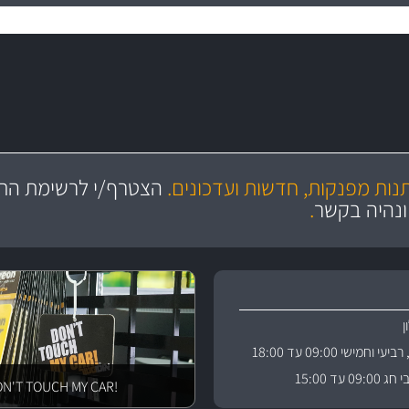
מקצועיות
יותר מ- 400 מוצרי טיפוח לרכב
מחלקת המסננים שלנו עשירה וכוללת מסננים מקוריים ומסננים של MANN ו- MAHLE
ושירות מצויין
בקרו במחלקת מוצרי טיפוח 
תנות מפנקות, חדשות ועדכונים.
הצטרף/י לרשימת התפ
ניה
והי
ונהיה בקשר
.
וחמישי 09:00 עד 18:00
 עד 15:00
!DON'T TOUCH MY CAR