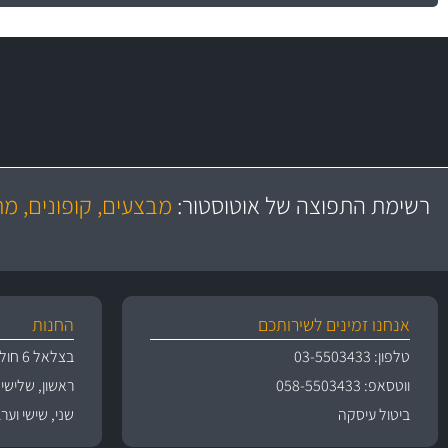
משלוח מהיר
יותר מ- 500 מסנני שמן, אוויר, דלק וקבינה
כותיות במחיר
באמצעות צ'יטה
רשימת התפוצה של אוטוסטור:
מבצעים, קופונים, מ
משלוחים
גרמ
אנחנו זמינים לשירותכם
החנות
טלפון: 03-5503433
בצלאל 6 חולון
ווטסאפ: 058-5503433
ראשון, שלישי, רביעי 
ביטול עיסקה
שני, שישי וערבי חג 09:00