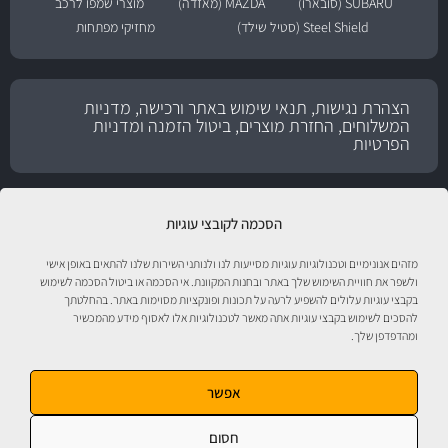
SUBARU (סובארו)
MAZDA (מאזדה)
מוצרי שמפו לרכב
Steel Shield (סטיל שילד)
מחזיקי מפתחות
הצהרת נגישות, תנאי שימוש באתר ורכישה, מדניות
המשלוחים, החזרת מוצרים, ביטול הזמנה ומדניות
הפרטיות
הסכמה לקובצי עוגיות
מזהים אנונימיים וטכנולוגיות עוגיות מסייעות לנו ולנותני השירות שלנו להתאים באופן אישי
ולשפר את חוויית השימוש שלך באתר ובחנות המקוונת. אי הסכמה או ביטול הסכמה לשימוש
בקבצי עוגיות עלולים להשפיע לרעה על תכונות ופונקציות מסוימות באתר. בהחלטתך
להסכים לשימוש בקבצי עוגיות אתה מאשר לטכנולוגיות אלו לאסוף מידע מהמכשיר
ומהדפדפן שלך.
טיפול לרכב עם אוטוסטור!
אפשר
חסום