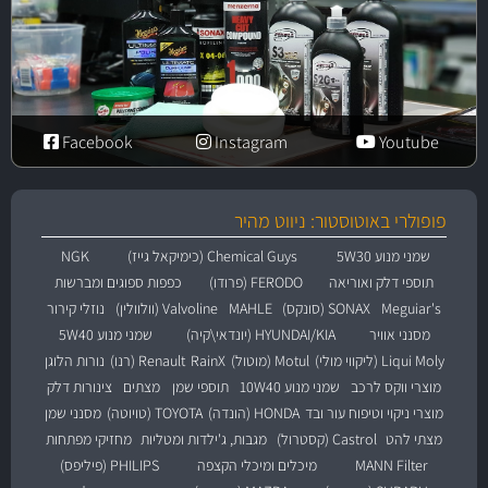
Facebook
Instagram
Youtube
פופולרי באוטוסטור: ניווט מהיר
שמני מנוע 5W30
Chemical Guys (כימיקאל גייז)
NGK
תוספי דלק ואוריאה
FERODO (פרודו)
כפפות ספוגים ומברשות
Meguiar's
SONAX (סונקס)
MAHLE
Valvoline (וולוולין)
נוזלי קירור
מסנני אוויר
HYUNDAI/KIA (יונדאי\קיה)
שמני מנוע 5W40
Liqui Moly (ליקווי מולי)
Motul (מוטול)
RainX
Renault (רנו)
נורות הלוגן
מוצרי ווקס לרכב
שמני מנוע 10W40
תוספי שמן
מצתים
צינורות דלק
מוצרי ניקוי וטיפוח עור ובד
HONDA (הונדה)
TOYOTA (טויוטה)
מסנני שמן
מצתי להט
Castrol (קסטרול)
מגבות, ג'ילדות ומטליות
מחזיקי מפתחות
MANN Filter
מיכלים ומיכלי הקצפה
PHILIPS (פיליפס)