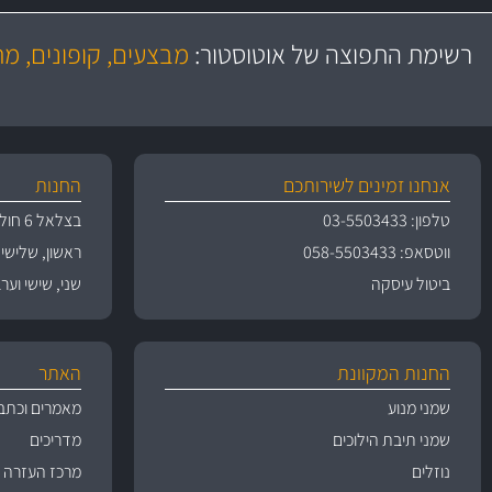
משלוח מהיר
באמצעות צ'יטה
רשימת התפוצה של אוטוסטור:
מבצעים, קופונים, מ
משלוחים
אנחנו זמינים לשירותכם
החנות
טלפון: 03-5503433
בצלאל 6 חולון
ווטסאפ: 058-5503433
ראשון, שלישי, רביעי 
ביטול עיסקה
שני, שישי וערבי חג 09:00
החנות המקוונת
האתר
שמני מנוע
מאמרים וכתב
שמני תיבת הילוכים
מדריכים
נוזלים
מרכז העזרה