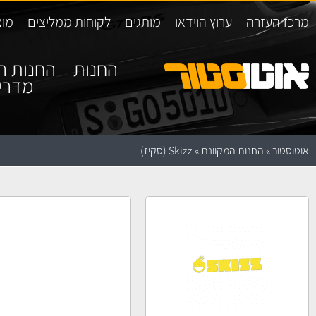
מרכז העזרה
ערוץ הוידאו
מותגים
לקוחות ממליצים
מוצ
החנות
החנות ה
מדרי
אוטוסטור
»
החנות המקוונת
»
Skizz (סקיז)