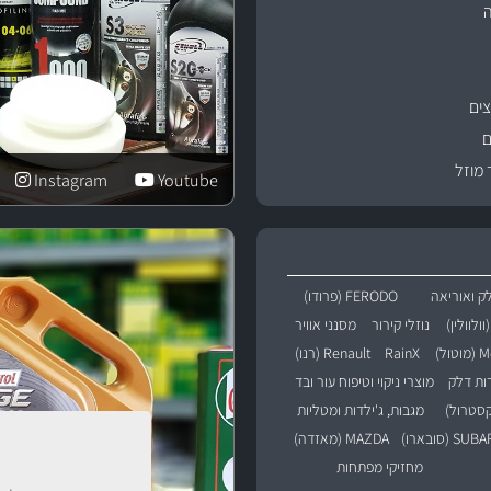
ים
ם
 מוזל
Instagram
Youtube
ק ואוריאה
FERODO (פרודו)
נוזלי קירור
מסנני אוויר
טול)
RainX
Renault (רנו)
רות דלק
מוצרי ניקוי וטיפוח עור ובד
מגבות, ג'ילדות ומטליות
SU (סובארו)
MAZDA (מאזדה)
מחזיקי מפתחות