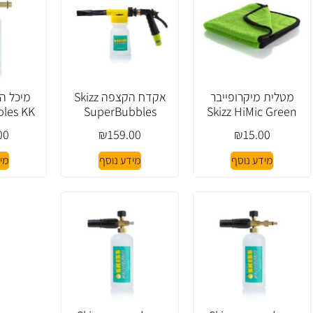
מטלית מיקרופייבר
אקדח הקצפה Skizz
les KK
SuperBubbles
Skizz HiMic Green
00
₪
159.00
₪
15.00
מידע נוסף
מידע נוסף
מי