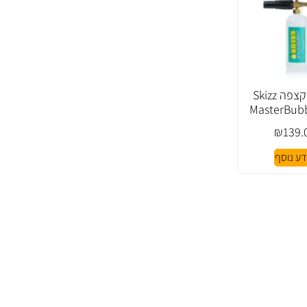
מיכל הקצפה Skizz
MasterBubb
₪
139.
דע נוסף