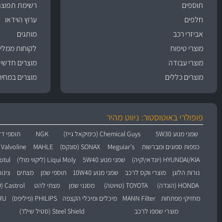
תוספים
רשימת תפוצה
חלפים
ערוץ הוידאו
אביזרי רכב
מותגים
מוצרי טיפוח
לקוחות ממליצ
מוצרי עבודה
מוצרים חדשי
מוצרים כללים
מוצרים במחיר
פופולרי באוטוסטור: ניווט מהיר
שמני מנוע 5W30
Chemical Guys (כימיקאל גייז)
NGK
תוספי דל
כפפות ספוגים ומברשות
Meguiar's
SONAX (סונקס)
MAHLE
Valvoline (וולוולין)
HYUNDAI/KIA (יונדאי\קיה)
שמני מנוע 5W40
Liqui Moly (ליקווי מולי)
Motul (מו
נורות הלוגן
מוצרי ווקס לרכב
שמני מנוע 10W40
תוספי שמן
מצתים
צינו
HONDA (הונדה)
TOYOTA (טויוטה)
מסנני שמן
מצתי להט
Castrol (קסטרול)
מחזיקי מפתחות
MANN Filter
מיכלים ומיכלי הקצפה
PHILIPS (פיליפס)
BARU
מוצרי שמפו לרכב
Steel Shield (סטיל שילד)