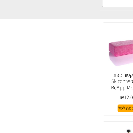
טור ספוג
מיקרופייבר Skizz
BeApp Mo
₪
12.
פה לסל