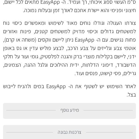
ס"מ העשוי ספוג איכותי, רך ועמיד. ה- EasyApp מתאים לכל יישום,
חיצוני ופנימי והוא יישרת אתכם לאורך זמן ובעלות נמוכה.
צורתו העגולה וגודלו נוחים מאוד לשימוש ומאפשרים כיסוי נוח
למשטחים גדולים וכיסוי מדויק למשטחים קטנים, פינות ואזורים
פחות נגישים. עם ה- EasyApp ניתן ליישם ווקסים (משחה או קרם),
אוטמי צבע וגלייזים על צבע הרכב, לבצע פוליש עדין או גס באופן
ידני, ליישם בקלילות מוצרי ברק והגנה לפלסטיק, גומי ועור על חלקי
הדשבורד, דיפוני הדלתות, ידית ההילוכים וגלגל ההגה, הצמיגים,
גרילים, פסי קישוט, פנסים ועוד.
לאחר השימוש יש לשטוף את ה- EasyApp במים ולהניח לייבוש
בצל.
מידע נוסף
צרכנות נבונה