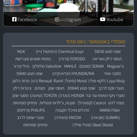
Facebook
Instagram
Youtube
פופולרי באוטוסטור: ניווט מהיר
שמני מנוע 5W30
Chemical Guys (כימיקאל גייז)
NGK
תוספי דלק ואוריאה
FERODO (פרודו)
כפפות ספוגים ומברשות
Meguiar's
SONAX (סונקס)
MAHLE
Valvoline (וולוולין)
נוזלי קירור
מסנני אוויר
HYUNDAI/KIA (יונדאי\קיה)
שמני מנוע 5W40
Liqui Moly (ליקווי מולי)
Motul (מוטול)
RainX
Renault (רנו)
נורות הלוגן
מוצרי ווקס לרכב
שמני מנוע 10W40
תוספי שמן
מצתים
צינורות דלק
מוצרי ניקוי וטיפוח עור ובד
HONDA (הונדה)
TOYOTA (טויוטה)
מסנני שמן
מצתי להט
Castrol (קסטרול)
מגבות, ג'ילדות ומטליות
מחזיקי מפתחות
MANN Filter
מיכלים ומיכלי הקצפה
PHILIPS (פיליפס)
SUBARU (סובארו)
MAZDA (מאזדה)
מוצרי שמפו לרכב
Steel Shield (סטיל שילד)
מחזיקי מפתחות