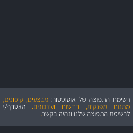
משלוח מהיר
באמצעות צ'יטה
משלוחים
יותר מ- 500 מסנני שמן, אוויר, דלק וקבינה
מחלקת המסננים שלנו עשירה וכוללת מסננים מקוריים ומסננים של MANN
ו- MAHLE גרמניה
מקצועיות
מחירים
הוגנים
ושירות מצויין
רשימת התפוצה של אוטוסטור:
מבצעים, קופונים,
והיצע מוצרים איכותי
מתנות מפנקות, חדשות ועדכונים.
הצטרף/י
לרשימת התפוצה שלנו ונהיה בקשר
.