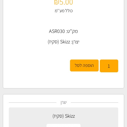
₪
5.00
כולל מע''מ
מק"ט: ASR030
יצרן:
Skizz (סקיז)
הוספה לסל
יצרן
Skizz (סקיז)