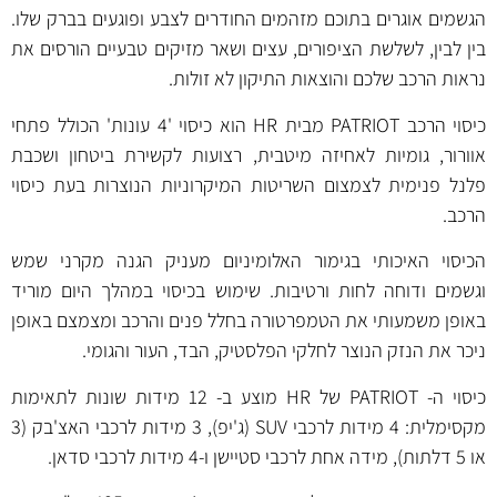
הגשמים אוגרים בתוכם מזהמים החודרים לצבע ופוגעים בברק שלו.
בין לבין, לשלשת הציפורים, עצים ושאר מזיקים טבעיים הורסים את
נראות הרכב שלכם והוצאות התיקון לא זולות.
כיסוי הרכב PATRIOT מבית HR הוא כיסוי '4 עונות' הכולל פתחי
אוורור, גומיות לאחיזה מיטבית, רצועות לקשירת ביטחון ושכבת
פלנל פנימית לצמצום השריטות המיקרוניות הנוצרות בעת כיסוי
הרכב.
הכיסוי האיכותי בגימור האלומיניום מעניק הגנה מקרני שמש
וגשמים ודוחה לחות ורטיבות. שימוש בכיסוי במהלך היום מוריד
באופן משמעותי את הטמפרטורה בחלל פנים והרכב ומצמצם באופן
ניכר את הנזק הנוצר לחלקי הפלסטיק, הבד, העור והגומי.
כיסוי ה- PATRIOT של HR מוצע ב- 12 מידות שונות לתאימות
מקסימלית: 4 מידות לרכבי SUV (ג'יפ), 3 מידות לרכבי האצ'בק (3
או 5 דלתות), מידה אחת לרכבי סטיישן ו-4 מידות לרכבי סדאן.