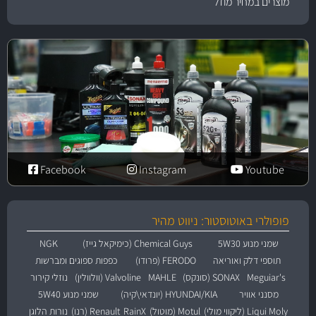
מוצרים במחיר מוזל
Facebook
Instagram
Youtube
פופולרי באוטוסטור: ניווט מהיר
שמני מנוע 5W30
Chemical Guys (כימיקאל גייז)
NGK
תוספי דלק ואוריאה
FERODO (פרודו)
כפפות ספוגים ומברשות
Meguiar's
SONAX (סונקס)
MAHLE
Valvoline (וולוולין)
נוזלי קירור
מסנני אוויר
HYUNDAI/KIA (יונדאי\קיה)
שמני מנוע 5W40
Liqui Moly (ליקווי מולי)
Motul (מוטול)
RainX
Renault (רנו)
נורות הלוגן