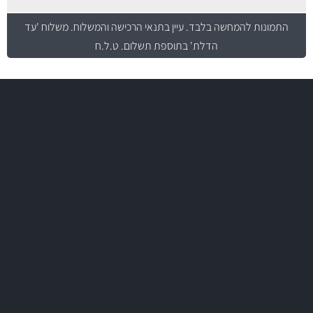
התמונות להמחשה בלבד.
עיין בתנאי הרכישה והמשלוח
. משלוח 'עד
הדלת' בתוספת תשלום. ט.ל.ח
משלוח מהיר
באמצעות צ'יטה
משלוחים
יותר מ- 500 מסנני שמן, אוויר, דלק וקבינה
מחלקת המסננים שלנו עשירה וכוללת מסננים מקוריים ומסננים של MANN
ו- MAHLE גרמניה