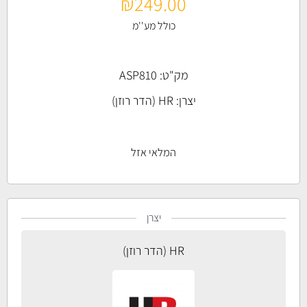
₪
249.00
כולל מע''מ
מק"ט: ASP810
יצרן:
HR (הדר רוזן)
המלאי אזל
יצרן
HR (הדר רוזן)