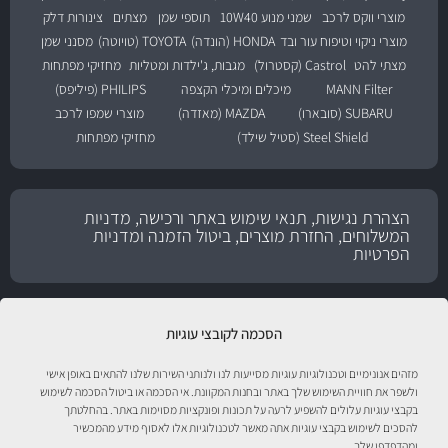
מוצרי ווקס לרכב
שמני מנוע 10W40
תוספי שמן
מצתים
צינורות דלק
מוצרי ניקוי וטיפוח עור ובד
HONDA (הונדה)
TOYOTA (טויוטה)
מסנני שמן
מצתי להט
Castrol (קסטרול)
מגבות, ג'ילדות ומטליות
מחזיקי מפתחות
MANN Filter
מיכלים ומיכלי הקצפה
PHILIPS (פיליפס)
SUBARU (סובארו)
MAZDA (מאזדה)
מוצרי שמפו לרכב
Steel Shield (סטיל שילד)
מחזיקי מפתחות
הצהרת נגישות, תנאי שימוש באתר ורכישה, מדניות
המשלוחים, החזרת מוצרים, ביטול הזמנה ומדניות
הפרטיות
הסכמה לקובצי עוגיות
מזהים אנונימיים וטכנולוגיות עוגיות מסייעות לנו ולנותני השירות שלנו להתאים באופן אישי
ולשפר את חוויית השימוש שלך באתר ובחנות המקוונת. אי הסכמה או ביטול הסכמה לשימוש
בקבצי עוגיות עלולים להשפיע לרעה על תכונות ופונקציות מסוימות באתר. בהחלטתך
להסכים לשימוש בקבצי עוגיות אתה מאשר לטכנולוגיות אלו לאסוף מידע מהמכשיר
ומהדפדפן שלך.