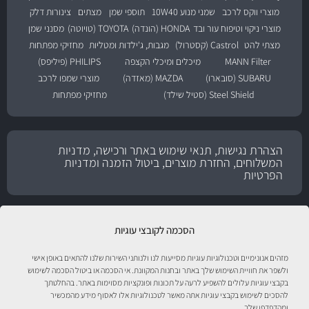
מוצרי ווקס לרכב
שמני מנוע 10W40
תוספי שמן
מצתים
צינורות דלק
מוצרי ניקוי וטיפוח עור ובד
HONDA (הונדה)
TOYOTA (טויוטה)
מסנני שמן
מצתי להט
Castrol (קסטרול)
מגבות, ג'ילדות ומטליות
מחזיקי מפתחות
MANN Filter
מיכלים ומיכלי הקצפה
PHILIPS (פיליפס)
SUBARU (סובארו)
MAZDA (מאזדה)
מוצרי שמפו לרכב
Steel Shield (סטיל שילד)
מחזיקי מפתחות
הצהרת נגישות, תנאי שימוש באתר ורכישה, מדניות
המשלוחים, החזרת מוצרים, ביטול הזמנה ומדניות
הפרטיות
הסכמה לקובצי עוגיות
מזהים אנונימיים וטכנולוגיות עוגיות מסייעות לנו ולנותני השירות שלנו להתאים באופן אישי
ולשפר את חוויית השימוש שלך באתר ובחנות המקוונת. אי הסכמה או ביטול הסכמה לשימוש
בקבצי עוגיות עלולים להשפיע לרעה על תכונות ופונקציות מסוימות באתר. בהחלטתך
להסכים לשימוש בקבצי עוגיות אתה מאשר לטכנולוגיות אלו לאסוף מידע מהמכשיר
ומהדפדפן שלך.