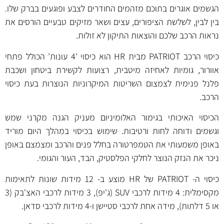
הגשמים אוגרים בתוכם מזהמים החודרים לצבע ופוגעים בברק שלו.
בין לבין, לשלשת הציפורים, עצים ושאר מזיקים טבעיים הורסים את
נראות הרכב שלכם והוצאות התיקון לא זולות.
כיסוי הרכב PATRIOT מבית HR הוא כיסוי '4 עונות' הכולל פתחי
אוורור, גומיות לאחיזה מיטבית, רצועות לקשירת ביטחון ושכבת
פלנל פנימית לצמצום השריטות המיקרוניות הנוצרות בעת כיסוי
הרכב.
הכיסוי האיכותי בגימור האלומיניום מעניק הגנה מקרני שמש
וגשמים ודוחה לחות ורטיבות. שימוש בכיסוי במהלך היום מוריד
באופן משמעותי את הטמפרטורה בחלל פנים והרכב ומצמצם באופן
ניכר את הנזק הנוצר לחלקי הפלסטיק, הבד, העור והגומי.
כיסוי ה- PATRIOT של HR מוצע ב- 12 מידות שונות לתאימות
מקסימלית: 4 מידות לרכבי SUV (ג'יפ), 3 מידות לרכבי האצ'בק (3
או 5 דלתות), מידה אחת לרכבי סטיישן ו-4 מידות לרכבי סדאן.