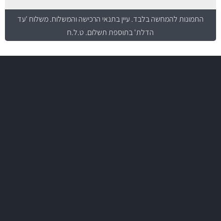
התמונות להמחשה בלבד.
עיין בתנאי הרכישה והמשלוח
. משלוח 'עד
הדלת' בתוספת תשלום. ט.ל.ח
משלוח מהיר
באמצעות צ'יטה
משלוחים