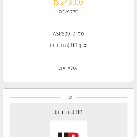
₪
249.00
כולל מע''מ
מק"ט: ASP809
יצרן:
HR (הדר רוזן)
המלאי אזל
יצרן
HR (הדר רוזן)