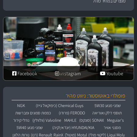
מוצרים במחיר מוזל
Facebook
Instagram
Youtube
פופולרי באוטוסטור: ניווט מהיר
שמני מנוע 5W30
Chemical Guys (כימיקאל גייז)
NGK
תוספי דלק ואוריאה
FERODO (פרודו)
כפפות ספוגים ומברשות
Meguiar's
SONAX (סונקס)
MAHLE
Valvoline (וולוולין)
נוזלי קירור
מסנני אוויר
HYUNDAI/KIA (יונדאי\קיה)
שמני מנוע 5W40
Liqui Moly (ליקווי מולי)
Motul (מוטול)
RainX
Renault (רנו)
נורות הלוגן