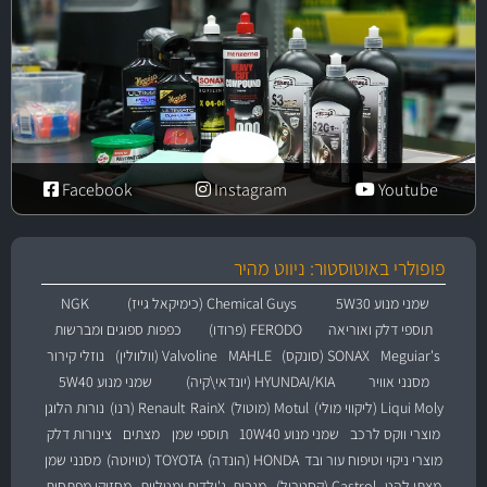
Facebook
Instagram
Youtube
פופולרי באוטוסטור: ניווט מהיר
שמני מנוע 5W30
Chemical Guys (כימיקאל גייז)
NGK
תוספי דלק ואוריאה
FERODO (פרודו)
כפפות ספוגים ומברשות
Meguiar's
SONAX (סונקס)
MAHLE
Valvoline (וולוולין)
נוזלי קירור
מסנני אוויר
HYUNDAI/KIA (יונדאי\קיה)
שמני מנוע 5W40
Liqui Moly (ליקווי מולי)
Motul (מוטול)
RainX
Renault (רנו)
נורות הלוגן
מוצרי ווקס לרכב
שמני מנוע 10W40
תוספי שמן
מצתים
צינורות דלק
מוצרי ניקוי וטיפוח עור ובד
HONDA (הונדה)
TOYOTA (טויוטה)
מסנני שמן
מצתי להט
Castrol (קסטרול)
מגבות, ג'ילדות ומטליות
מחזיקי מפתחות