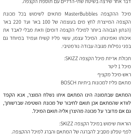
דבר אחר שירצה בשיטת שתי-הדליים עם תוספת הקצפה.
מיכל ההקצפה MasterBubbles מתאים לשימוש בכל מכונת
הקצפה המייצרת לחץ מים בעוצמה של 100 באר ועד 220 באר
(הנתון הגבוהה ביותר למיכלי הקצפה דומים) וזאת מבלי לאבד את
איכותו ואמינותו. המיכל עצמו, עשוי פליז קשיח ועמיד במיוחד גם
בפני נפילות מגובה עבודה נורמטיבי.
תכולת אריזת מיכל הקצפה SKIZZ:
מיכל 1 ליטר
ראש-מיכל מקציף
מתאם פליז למכונות ביתיות BOSCH
המתאם שבתמונה הינו המתאם איתו נשלח המוצר, אנא הקפד
לוודא שהמתאם אכן תואם לחיבור של מכונת השטיפה שברשותך,
גם אם מדובר על מכונה מהיצרן אליה תואם המיכל.
הוראות שימוש במיכל הקצפה SKIZZ:
לפף טפלון מסביב להברגה של המתאם והברג למיכל ההקצפה.