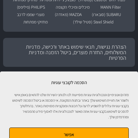
MANN Filter
מיכלים ומיכלי הקצפה
PHILIPS (פיליפס)
SUBARU (סובארו)
MAZDA (מאזדה)
מוצרי שמפו לרכב
Steel Shield (סטיל שילד)
מחזיקי מפתחות
הצהרת נגישות, תנאי שימוש באתר ורכישה, מדניות
המשלוחים, החזרת מוצרים, ביטול הזמנה ומדניות
הפרטיות
הסכמה לקובצי עוגיות
מזהים אנונימיים וטכנולוגיות עוגיות מסייעות לנו ולנותני השירות שלנו להתאים באופן אישי
ולשפר את חוויית השימוש שלך באתר ובחנות המקוונת. אי הסכמה או ביטול הסכמה לשימוש
בקבצי עוגיות עלולים להשפיע לרעה על תכונות ופונקציות מסוימות באתר. בהחלטתך
להסכים לשימוש בקבצי עוגיות אתה מאשר לטכנולוגיות אלו לאסוף מידע מהמכשיר
ומהדפדפן שלך.
טיפול לרכב עם אוטוסטור!
אפשר