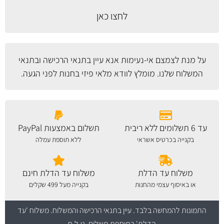
לחצו כאן
על מנת לצמצם אי-נעימות אנא עיין
בתנאי הרכישה ובתנאי
המשלוח
שלנו. מומלץ לוודא מלאי פיזי בחנות לפני הגעה.
עד 6 תשלומים ללא ריבית
תשלום באמצעות PayPal
בקנייה בכרטיס אשראי
ללא תוספת עמלה
משלוח עד הדלת
משלוח עד הדלת חינם
או באיסוף עצמי מהחנות
בקנייה מעל 499 שקלים
התמונות להמחשה בלבד.
עיין בתנאי הרכישה והמשלוח
. משלוח 'עד
הדלת' בתוספת תשלום. ט.ל.ח