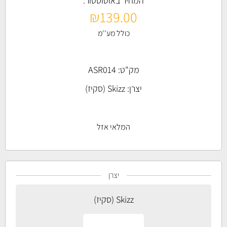
המחיר באוטוסטור:
₪
139.00
כולל מע''מ
מק"ט: ASR014
יצרן:
Skizz (סקיז)
המלאי אזל
יצרן
Skizz (סקיז)