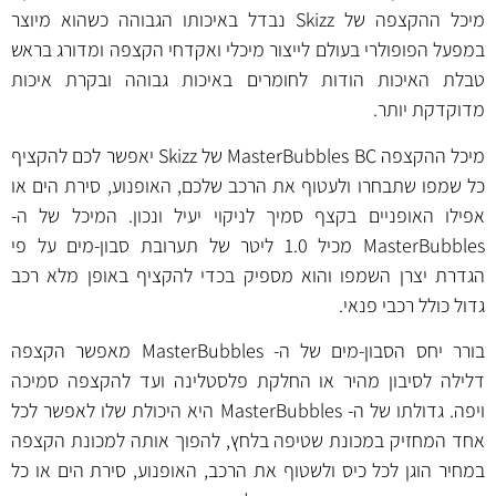
מיכל ההקצפה של Skizz נבדל באיכותו הגבוהה כשהוא מיוצר
במפעל הפופולרי בעולם לייצור מיכלי ואקדחי הקצפה ומדורג בראש
טבלת האיכות הודות לחומרים באיכות גבוהה ובקרת איכות
מדוקדקת יותר.
מיכל ההקצפה MasterBubbles BC של Skizz יאפשר לכם להקציף
כל שמפו שתבחרו ולעטוף את הרכב שלכם, האופנוע, סירת הים או
אפילו האופניים בקצף סמיך לניקוי יעיל ונכון. המיכל של ה-
MasterBubbles מכיל 1.0 ליטר של תערובת סבון-מים על פי
הגדרת יצרן השמפו והוא מספיק בכדי להקציף באופן מלא רכב
גדול כולל רכבי פנאי.
בורר יחס הסבון-מים של ה- MasterBubbles מאפשר הקצפה
דלילה לסיבון מהיר או החלקת פלסטלינה ועד להקצפה סמיכה
ויפה. גדולתו של ה- MasterBubbles היא היכולת שלו לאפשר לכל
אחד המחזיק במכונת שטיפה בלחץ, להפוך אותה למכונת הקצפה
במחיר הוגן לכל כיס ולשטוף את הרכב, האופנוע, סירת הים או כל