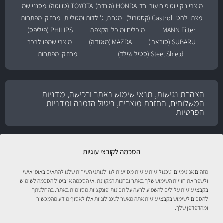
מוצרי ניקוי וטיפוח עור ובד
HONDA (הונדה)
TOYOTA (טויוטה)
מסנני שמן
מצתי להט
Castrol (קסטרול)
מגבות, ג'ילדות ומטליות
מחזיקי מפתחות
MANN Filter
מיכלים ומיכלי הקצפה
PHILIPS (פיליפס)
SUBARU (סובארו)
MAZDA (מאזדה)
מוצרי שמפו לרכב
Steel Shield (סטיל שילד)
מחזיקי מפתחות
הצהרת נגישות, תנאי שימוש באתר ורכישה, מדניות
המשלוחים, החזרת מוצרים, ביטול הזמנה ומדניות
הפרטיות
הסכמה לקובצי עוגיות
מזהים אנונימיים וטכנולוגיות עוגיות מסייעות לנו ולנותני השירות שלנו להתאים באופן אישי
ולשפר את חוויית השימוש שלך באתר ובחנות המקוונת. אי הסכמה או ביטול הסכמה לשימוש
בקבצי עוגיות עלולים להשפיע לרעה על תכונות ופונקציות מסוימות באתר. בהחלטתך
להסכים לשימוש בקבצי עוגיות אתה מאשר לטכנולוגיות אלו לאסוף מידע מהמכשיר
טיפול לרכב עם אוטוסטור!
ומהדפדפן שלך.