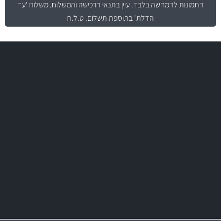
התמונות להמחשה בלבד.
עיין בתנאי הרכישה והמשלוח
. משלוח 'עד
הדלת' בתוספת תשלום. ט.ל.ח
משלוח מהיר
באמצעות צ'יטה
משלוחים
מקצועיות
מחירים