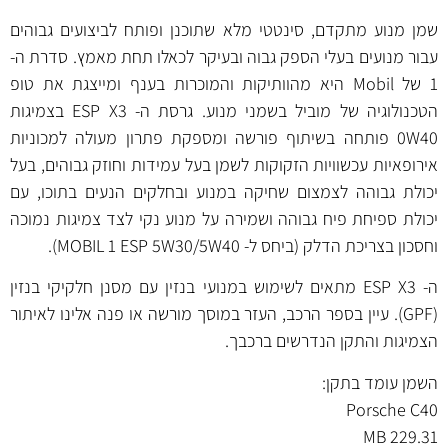
שמן מנוע מתקדם, סינטטי מלא שתוכנן ופותח לביצועים גבוהים
עבור מנועים בעלי הספק גבוה ובעיקר לכאלו תחת מאמץ. סדרת ה-
1 של Mobil היא מהוותיקות והמוכרות בענף ומייצגת את טופ
הטכנולוגיה של מוביל בשמני מנוע. גרסת ה- ESP X3 בצמיגות
0W40 פותחה בשיתוף פורשה ומספקת פתרון מעולה למכוניות
אירופאיות עכשוויות הזקוקות לשמן בעל עמידות וחוזק גבוהים, בעל
יכולת גבוהה לצמצום שחיקה במנוע ובחלקים הנעים בתוכו, עם
יכולת ספיחת פיח גבוהה ושמירה על מנוע נקי לצד צמיגות נמוכה
וחסכון בצריכת הדלק (ביחס ל- MOBIL 1 ESP 5W30/5W40).
ה- ESP X3 מתאים לשימוש במנועי בנזין עם מסנן חלקיקי בנזין
(GPF). עיין בספר הרכב, העזר במוסך מורשה או פנה אלינו לאיתור
הצמיגות והתקן הנדרשים ברכבך.
השמן עומד בתקן:
Porsche C40
MB 229.31