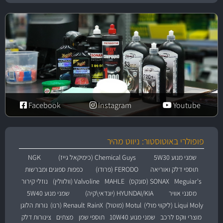
Facebook
Instagram
Youtube
פופולרי באוטוסטור: ניווט מהיר
שמני מנוע 5W30
Chemical Guys (כימיקאל גייז)
NGK
תוספי דלק ואוריאה
FERODO (פרודו)
כפפות ספוגים ומברשות
Meguiar's
SONAX (סונקס)
MAHLE
Valvoline (וולוולין)
נוזלי קירור
מסנני אוויר
HYUNDAI/KIA (יונדאי\קיה)
שמני מנוע 5W40
Liqui Moly (ליקווי מולי)
Motul (מוטול)
RainX
Renault (רנו)
נורות הלוגן
מוצרי ווקס לרכב
שמני מנוע 10W40
תוספי שמן
מצתים
צינורות דלק