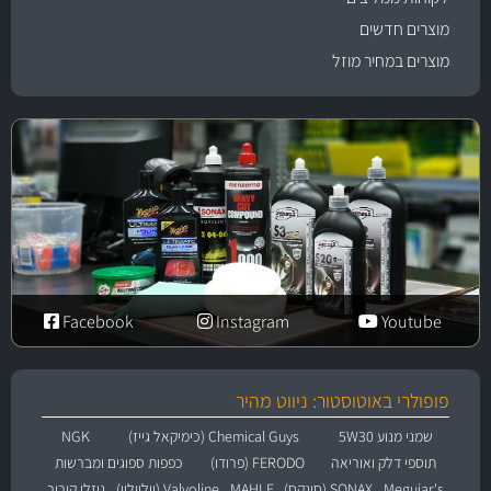
מוצרים חדשים
מוצרים במחיר מוזל
Facebook
Instagram
Youtube
פופולרי באוטוסטור: ניווט מהיר
שמני מנוע 5W30
Chemical Guys (כימיקאל גייז)
NGK
תוספי דלק ואוריאה
FERODO (פרודו)
כפפות ספוגים ומברשות
Meguiar's
SONAX (סונקס)
MAHLE
Valvoline (וולוולין)
נוזלי קירור