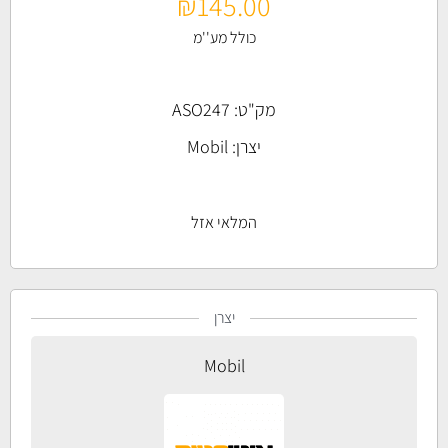
₪
145.00
כולל מע''מ
מק"ט: ASO247
יצרן:
Mobil
המלאי אזל
יצרן
Mobil