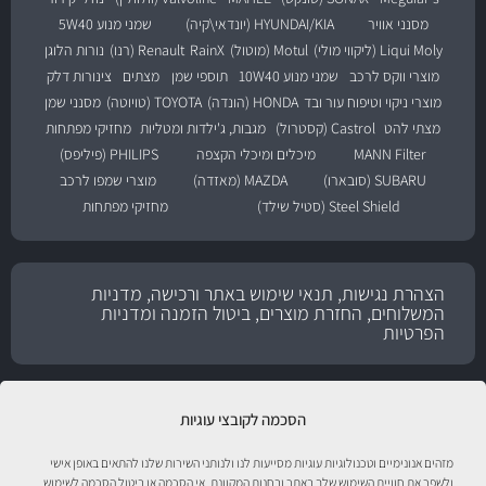
מסנני אוויר
HYUNDAI/KIA (יונדאי\קיה)
שמני מנוע 5W40
Liqui Moly (ליקווי מולי)
Motul (מוטול)
RainX
Renault (רנו)
נורות הלוגן
מוצרי ווקס לרכב
שמני מנוע 10W40
תוספי שמן
מצתים
צינורות דלק
מוצרי ניקוי וטיפוח עור ובד
HONDA (הונדה)
TOYOTA (טויוטה)
מסנני שמן
מצתי להט
Castrol (קסטרול)
מגבות, ג'ילדות ומטליות
מחזיקי מפתחות
MANN Filter
מיכלים ומיכלי הקצפה
PHILIPS (פיליפס)
SUBARU (סובארו)
MAZDA (מאזדה)
מוצרי שמפו לרכב
Steel Shield (סטיל שילד)
מחזיקי מפתחות
הצהרת נגישות, תנאי שימוש באתר ורכישה, מדניות
המשלוחים, החזרת מוצרים, ביטול הזמנה ומדניות
הפרטיות
הסכמה לקובצי עוגיות
מזהים אנונימיים וטכנולוגיות עוגיות מסייעות לנו ולנותני השירות שלנו להתאים באופן אישי
ולשפר את חוויית השימוש שלך באתר ובחנות המקוונת. אי הסכמה או ביטול הסכמה לשימוש