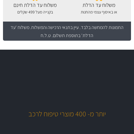
משלוח עד הדלת
משלוח עד הדלת חינם
או באיסוף עצמי מהחנות
בקנייה מעל 499 שקלים
התמונות להמחשה בלבד.
עיין בתנאי הרכישה והמשלוח
. משלוח 'עד
הדלת' בתוספת תשלום. ט.ל.ח
משלוח מהיר
באמצעות צ'יטה
משלוחים
יותר מ- 400 מוצרי טיפוח לרכב
MAN
בקרו במחלקת מוצרי טיפוח הרכב שלנו עם היצע עשיר, מקצועי ועם תגי