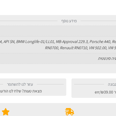
מידע נוסף
, API SN, BMW Longlife-01/LL01, MB-Approval 229.3, Porsche A40, R
RN0700, Renault RN0710, VW 502.00, VW 
גיה סינטטית
בונה
עזור לנו להשתפר
מצאת טעות? שלח לנו הודעה
ר
39.00
₪
/err