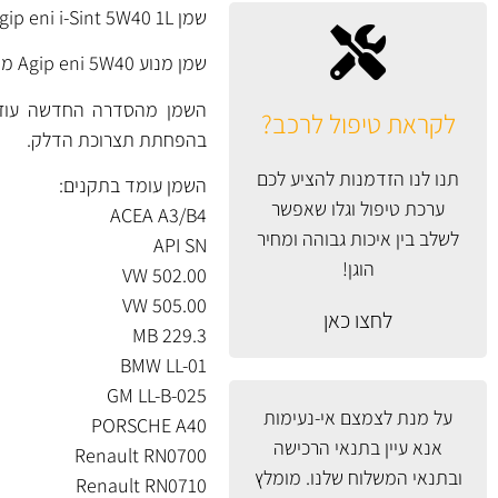
שמן Agip eni i-Sint 5W40 1L
שמן מנוע Agip eni 5W40 מסדרת i-Sint החדשה, מתאים למנועי בנזין ודיזל ולכל סוגי הרכבים.
השמן מהסדרה החדשה עוזר 
לקראת טיפול לרכב?
בהפחתת תצרוכת הדלק.
תנו לנו הזדמנות להציע לכם
השמן עומד בתקנים:
ערכת טיפול וגלו שאפשר
ACEA A3/B4
לשלב בין איכות גבוהה ומחיר
API SN
הוגן!
VW 502.00
VW 505.00
לחצו כאן
MB 229.3
BMW LL-01
GM LL-B-025
על מנת לצמצם אי-נעימות
PORSCHE A40
אנא עיין
בתנאי הרכישה
Renault RN0700
ובתנאי המשלוח
שלנו. מומלץ
Renault RN0710