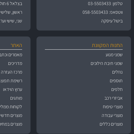
טלפון: 03-5503433
בצלאל 6 חולון
ווטסאפ: 058-5503433
ראשון, שלישי, רביעי 
ביטול עיסקה
שני, שישי וערבי חג 09:00
החנות המקוונת
האתר
שמני מנוע
מאמרים וכתב
שמני תיבת הילוכים
מדריכים
נוזלים
מרכז העזרה
תוספים
רשימת תפוצה
חלפים
ערוץ הוידאו
אביזרי רכב
מותגים
מוצרי טיפוח
לקוחות ממליצ
מוצרי עבודה
מוצרים חדשי
מוצרים כללים
מוצרים במחיר