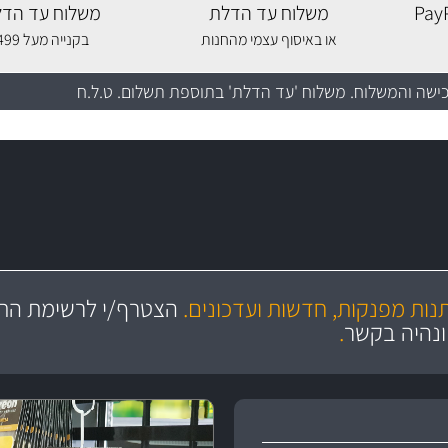
משלוח עד הדלת
משלוח עד הדל
או באיסוף עצמי מהחנות
בקנייה מעל 499 שקלים
כישה והמשלוח
. משלוח 'עד הדלת' בתוספת תשלום. ט.ל.ח
מקצועיות
יותר מ- 400 מוצרי טיפוח לרכב
מחלקת המסננים שלנו עשירה וכוללת מסננים מקוריים ומסננים של MANN ו- MAHLE
ושירות מצויין
בקרו במחלקת מוצרי טיפוח 
תנות מפנקות, חדשות ועדכונים.
הצטרף/י לרשימת התפ
ניה
והי
ונהיה בקשר
.