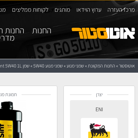
מרכז העזרה
ערוץ הוידאו
מותגים
לקוחות ממליצים
מוצ
החנות
החנות ה
מדרי
אוטוסטור
»
החנות המקוונת
»
שמני מנוע
»
שמני מנוע 5W40
»
שמן Agip eni i-Sint 5W40 1L
יצרן
תמונת מוצ
ENI