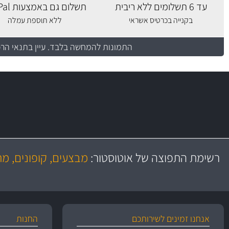
עד 6 תשלומים ללא ריבית
תשלום גם באמצעות PayPal
בקנייה בכרטיס אשראי
ללא תוספת עמלה
התמונות להמחשה בלבד.
עיין בתנאי הר
משלוח מהיר
יותר מ- 500 מסנני שמן, אוויר, דלק וקבינה
כותיות במחיר
באמצעות צ'יטה
רשימת התפוצה של אוטוסטור:
מבצעים, קופונים, מ
משלוחים
גרמ
אנחנו זמינים לשירותכם
החנות