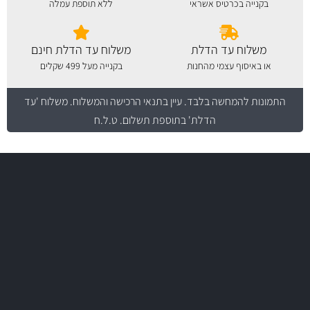
בקנייה בכרטיס אשראי
ללא תוספת עמלה
משלוח עד הדלת
משלוח עד הדלת חינם
או באיסוף עצמי מהחנות
בקנייה מעל 499 שקלים
התמונות להמחשה בלבד.
עיין בתנאי הרכישה והמשלוח
. משלוח 'עד
הדלת' בתוספת תשלום. ט.ל.ח
משלוח מהיר
באמצעות צ'יטה
משלוחים