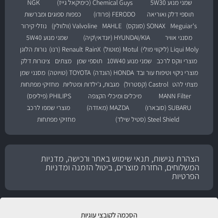
שמני מנוע 5W30
Chemical Guys (כימיקאל גייז)
NGK
תוספי דלק ואוריאה
FERODO (פרודו)
כפפות ספוגים ומברשות
Meguiar's
SONAX (סונקס)
MAHLE
Valvoline (וולוולין)
נוזלי קירור
מסנני אוויר
HYUNDAI/KIA (יונדאי\קיה)
שמני מנוע 5W40
Liqui Moly (ליקווי מולי)
Motul (מוטול)
RainX
Renault (רנו)
נורות הלוגן
מוצרי ווקס לרכב
שמני מנוע 10W40
תוספי שמן
מצתים
צינורות דלק
מוצרי ניקוי וטיפוח עור ובד
HONDA (הונדה)
TOYOTA (טויוטה)
מסנני שמן
מצתי להט
Castrol (קסטרול)
מגבות, ג'ילדות ומטליות
מחזיקי מפתחות
MANN Filter
מיכלים ומיכלי הקצפה
PHILIPS (פיליפס)
SUBARU (סובארו)
MAZDA (מאזדה)
מוצרי שמפו לרכב
Steel Shield (סטיל שילד)
מחזיקי מפתחות
הצהרת נגישות, תנאי שימוש באתר ורכישה, מדניות
המשלוחים, החזרת מוצרים, ביטול הזמנה ומדניות
הפרטיות
הסכמה לקובצי עוגיות